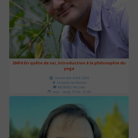
20610 En quête de soi, introduction à la philosophie du
yoga
Université d'été 2026
Louvain-la-Neuve
MONSEU Nicolas
Jour : jeudi 10:00- 12:00
Nombre de séances : 1
21 €