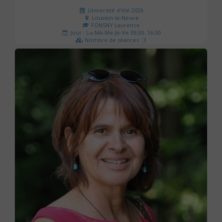
Université d'été 2026
Louvain-la-Neuve
FONSNY Laurence
Jour : Lu-Ma-Me-Je-Ve 09:30- 16:00
Nombre de séances : 3
190 €