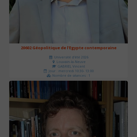
20602 Géopolitique de l'Egypte contemporaine
Université d'été 2026
Louvain-la-Neuve
GABRIEL Vincent
Jour : mercredi 10:30- 13:00
Nombre de séances : 1
21 €