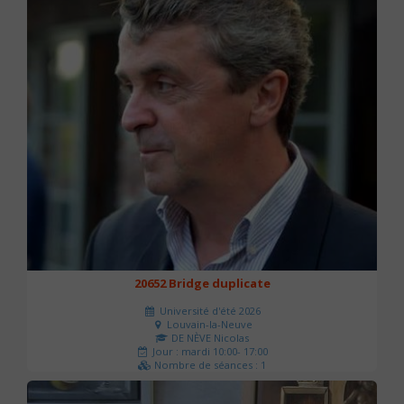
20652 Bridge duplicate
Université d'été 2026
Louvain-la-Neuve
DE NÈVE Nicolas
Jour : mardi 10:00- 17:00
Nombre de séances : 1
50 €