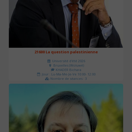
21600 La question palestinienne
Université d'été 2026
Bruxelles (Woluwé)
KHADER Bichara
Jour : Lu-Ma-Me-Je-Ve 10:00- 12:00
Nombre de séances : 3
63 €