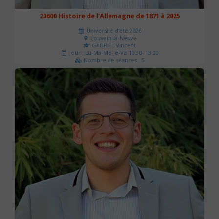
20600 Histoire de l'Allemagne de 1871 à 2025
Université d'été 2026
Louvain-la-Neuve
GABRIEL Vincent
Jour : Lu-Ma-Me-Je-Ve 10:30- 13:00
Nombre de séances : 5
120 €