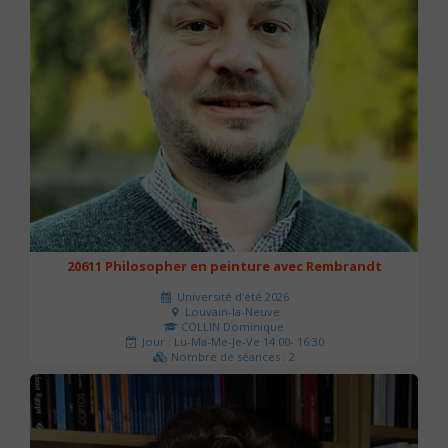
20611 Philosopher en peinture avec Rembrandt
Université d'été 2026
Louvain-la-Neuve
COLLIN Dominique
Jour : Lu-Ma-Me-Je-Ve 14:00- 16:30
Nombre de séances : 2
51 €