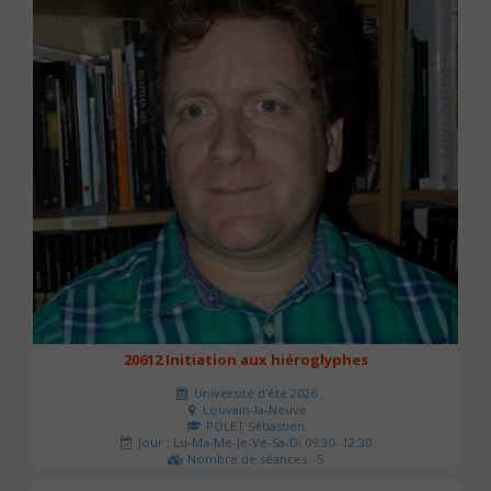
20612 Initiation aux hiéroglyphes
Université d'été 2026
Louvain-la-Neuve
POLET Sébastien
Jour : Lu-Ma-Me-Je-Ve-Sa-Di 09:30- 12:30
Nombre de séances : 5
140 €