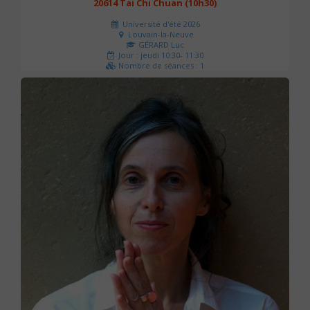
20614 Tai Chi Chuan (10h30)
Université d'été 2026
Louvain-la-Neuve
GÉRARD Luc
Jour : jeudi 10:30- 11:30
Nombre de séances : 1
0 €