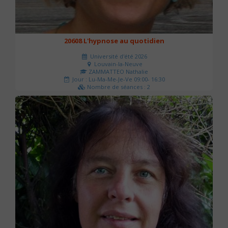
20608 L'hypnose au quotidien
Université d'été 2026
Louvain-la-Neuve
ZAMMATTEO Nathalie
Jour : Lu-Ma-Me-Je-Ve 09:00- 16:30
Nombre de séances : 2
140 €