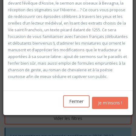
devant l’évêque d’Assise, le sermon aux oiseaux à Bevagna, la
réception des stigmates sur l’Alverne… ? Ce cours vous propose
de redécouvrir ces épisodes célèbres à travers les yeux et les
oreilles d’un lecteur médiéval, en lisant des extraits choisis de la
Vie saint Franchois, un texte picard datant de 1255. Ce sera
l’occasion de vous familiariser avec l’ancien français (débutantes
et débutants bienvenus !), d’admirer les miniatures qui ornent le
manuscrit et d’apprécier les modifications que le traducteur a
apportées à sa source latine : ajout de sermons sur le paradis et
l’enfer bien sûr, mais aussi emploi de formules empruntées à la
chanson de geste, au roman de chevalerie et à la poésie
courtoise afin de mieux séduire et captiver son public.
Fermer
Je m'inscris !
Rechercher
Vider les filtres