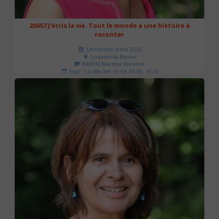
20657 J'écris la vie. Tout le monde a une histoire à
raconter
Université d'été 2026
Louvain-la-Neuve
BREEM Martine Eleonor
Jour : Lu-Ma-Me-Je-Ve 14:00- 16:30
Nombre de séances : 3
75 €