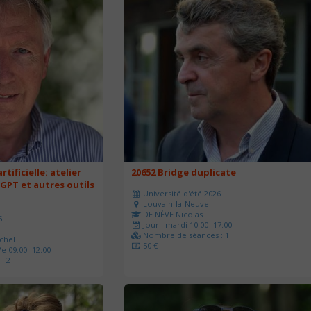
rtificielle: atelier
20652 Bridge duplicate
 GPT et autres outils
Université d'été 2026
Louvain-la-Neuve
DE NÈVE Nicolas
6
Jour : mardi 10:00- 17:00
Nombre de séances : 1
chel
50 €
e 09:00- 12:00
: 2