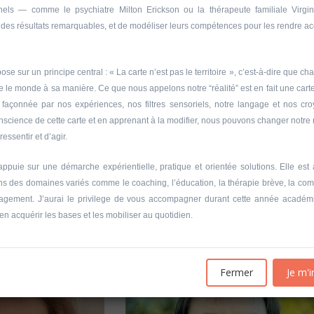
nels — comme le psychiatre Milton Erickson ou la thérapeute familiale Virgi
 des résultats remarquables, et de modéliser leurs compétences pour les rendre ac
se sur un principe central : « La carte n’est pas le territoire », c’est-à-dire que ch
ète le monde à sa manière. Ce que nous appelons notre “réalité” est en fait une car
, façonnée par nos expériences, nos filtres sensoriels, notre langage et nos cr
nscience de cette carte et en apprenant à la modifier, nous pouvons changer notre
u sein des
20604 Rallumer les lumières?
ressentir et d’agir.
 ( Grand Egyptian
Université d'été 2026
Louvain-la-Neuve
ppuie sur une démarche expérientielle, pratique et orientée solutions. Elle est 
COLLIN Dominique
6
ans des domaines variés comme le coaching, l’éducation, la thérapie brève, la co
Jour : mardi 10:00- 16:00
Nombre de séances : 1
agement. J’aurai le privilege de vous accompagner durant cette année académ
60 €
e 10:00- 16:00
n acquérir les bases et les mobiliser au quotidien.
: 2
Fermer
Je m'i