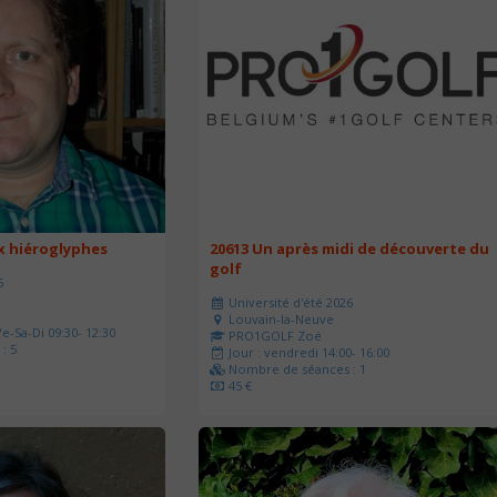
ux hiéroglyphes
20613 Un après midi de découverte du
golf
6
Université d'été 2026
Louvain-la-Neuve
e-Sa-Di 09:30- 12:30
PRO1GOLF Zoé
: 5
Jour : vendredi 14:00- 16:00
Nombre de séances : 1
45 €