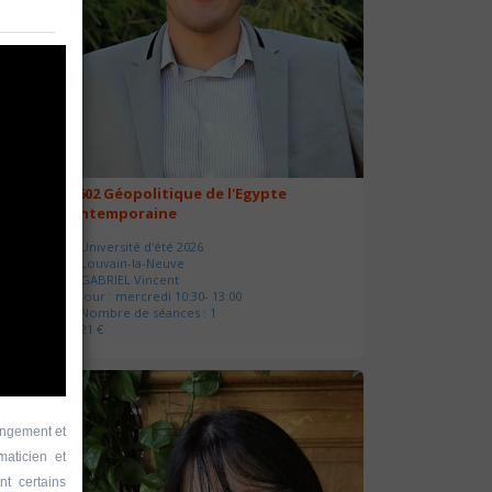
20602 Géopolitique de l'Egypte
contemporaine
Université d'été 2026
Louvain-la-Neuve
GABRIEL Vincent
Jour : mercredi 10:30- 13:00
Nombre de séances : 1
21 €
angement et
aticien et
nt certains