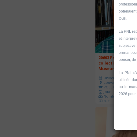
profession
obtenaient
tous.
La PNL repo
et interpr
subjective
prenant co
20603 Promenade a
penser, de 
collections du GEM
Museum)
La PNL s’a
Université d'été 202
utilisée d
Louvain-la-Neuve
ou le man
POLET Sébastien
Jour : Lu-Ma-Me-Je-V
2026 pour e
Nombre de séances 
80 €