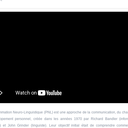
'Allemagne de 1871 à
20601 Géopolitique de l'énergie
Université d'été 2026
Louvain-la-Neuve
6
GABRIEL Vincent
Jour : Lu-Ma-Me-Je-Ve-Sa-Di 10:30- 13:00
Nombre de séances : 5
e 10:30- 13:00
120 €
: 5
mation Neuro-Linguistique (PNL) est une approche de la communication, du ch
ppement personnel, créée dans les années 1970 par Richard Bandler (inform
) et John Grinder (linguiste). Leur objectif initial était de comprendre comme