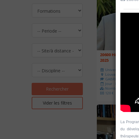
20600 Histoire de l
2025
Université d'été 202
Louvain-la-Neuve
GABRIEL Vincent
Jour : Lu-Ma-Me-Je-V
Nombre de séances 
Rechercher
120 €
Vider les filtres
La Program
du dévelo
thérapeute