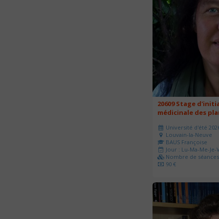
20609 Stage d'initi
médicinale des pl
Université d'été 202
Louvain-la-Neuve
BAUS Françoise
Jour : Lu-Ma-Me-Je-V
Nombre de séances 
90 €