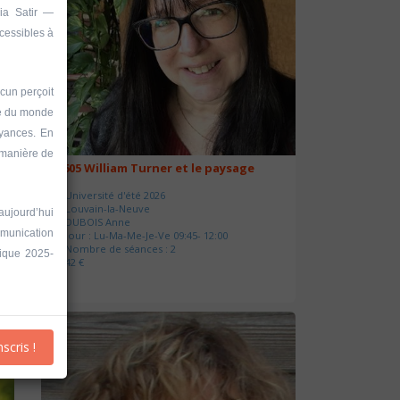
nia Satir —
cessibles à
acun perçoit
te du monde
oyances. En
 manière de
20605 William Turner et le paysage
Université d'été 2026
Louvain-la-Neuve
aujourd’hui
DUBOIS Anne
mmunication
Jour : Lu-Ma-Me-Je-Ve 09:45- 12:00
Nombre de séances : 2
ique 2025-
42 €
nscris !