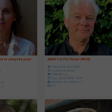
ve et adaptée pour
20616 Tai Chi Chuan (9h30)
Université d'été 2026
Louvain-la-Neuve
6
GÉRARD Luc
Jour : jeudi 09:30- 10:30
Nombre de séances : 1
:15
0 €
: 1