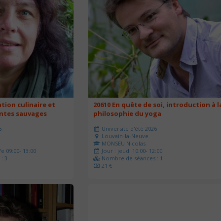
ation culinaire et
20610 En quête de soi, introduction à l
antes sauvages
philosophie du yoga
6
Université d'été 2026
Louvain-la-Neuve
MONSEU Nicolas
e 09:00- 13:00
Jour : jeudi 10:00- 12:00
: 3
Nombre de séances : 1
21 €