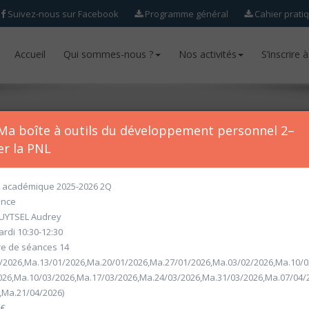
Suivez-nous sur Facebook
Programme général
Cahier prati
Accueil
Accueil
Qui sommes-nous ?
Qui sommes-nous ?
Nos activités
Nos activités
S’inscrire 
S’inscrire 
Ma boîte à outils du développement personnel 2–
er la PNL
académique 2025-2026 2Q
ur l'année académique 2026-2027 seront ouvertes
à partir du mercr
ance
UYTSEL Audrey
rdi 10:30-12:30
 de séances 14
/2026,Ma.13/01/2026,Ma.20/01/2026,Ma.27/01/2026,Ma.03/02/2026,Ma.10/
026,Ma.10/03/2026,Ma.17/03/2026,Ma.24/03/2026,Ma.31/03/2026,Ma.07/04/
,Ma.21/04/2026)
 €