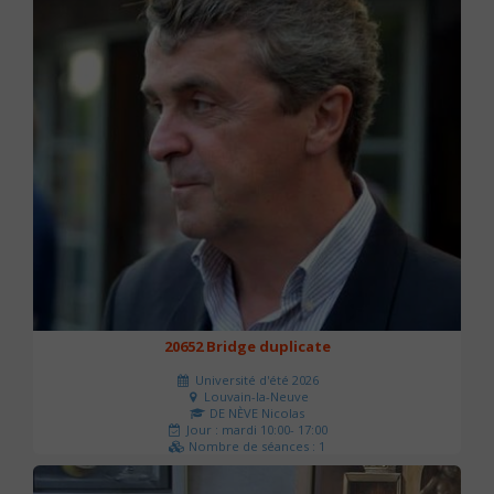
20652 Bridge duplicate
Université d'été 2026
Louvain-la-Neuve
DE NÈVE Nicolas
Jour : mardi 10:00- 17:00
Nombre de séances : 1
50 €