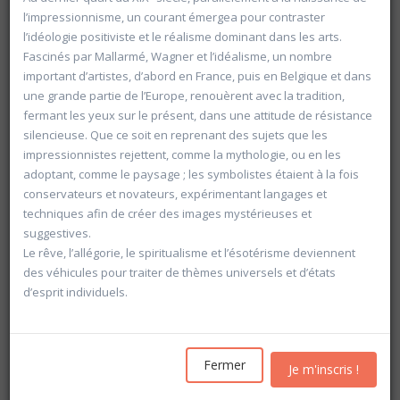
Les inscriptions pour l'année académique 2026-2027
l’impressionnisme, un courant émergea pour contraster
seront ouvertes
à partir du mercredi 19 août
l’idéologie positiviste et le réalisme dominant dans les arts.
Fascinés par Mallarmé, Wagner et l’idéalisme, un nombre
important d’artistes, d’abord en France, puis en Belgique et dans
une grande partie de l’Europe, renouèrent avec la tradition,
fermant les yeux sur le présent, dans une attitude de résistance
silencieuse. Que ce soit en reprenant des sujets que les
impressionnistes rejettent, comme la mythologie, ou en les
adoptant, comme le paysage ; les symbolistes étaient à la fois
conservateurs et novateurs, expérimentant langages et
techniques afin de créer des images mystérieuses et
suggestives.
Le rêve, l’allégorie, le spiritualisme et l’ésotérisme deviennent
des véhicules pour traiter de thèmes universels et d’états
d’esprit individuels.
Fermer
Je m'inscris !