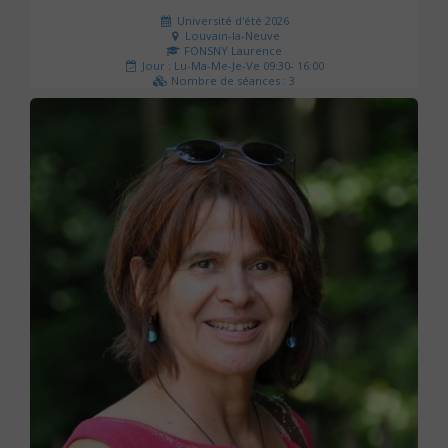
Université d'été 2026
Louvain-la-Neuve
FONSNY Laurence
Jour : Lu-Ma-Me-Je-Ve 09:30- 16:00
Nombre de séances : 3
190 €