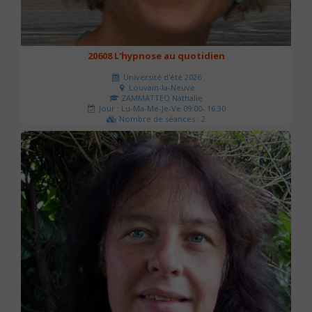
20608 L'hypnose au quotidien
Université d'été 2026
Louvain-la-Neuve
ZAMMATTEO Nathalie
Jour : Lu-Ma-Me-Je-Ve 09:00- 16:30
Nombre de séances : 2
140 €