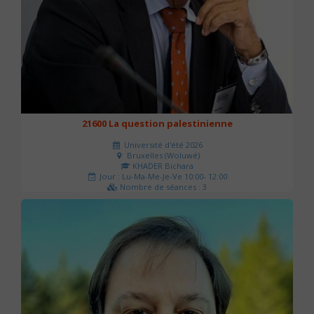
21600 La question palestinienne
Université d'été 2026
Bruxelles (Woluwé)
KHADER Bichara
Jour : Lu-Ma-Me-Je-Ve 10:00- 12:00
Nombre de séances : 3
63 €