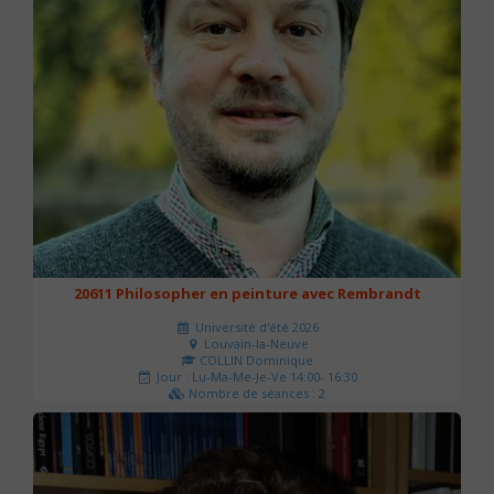
20611 Philosopher en peinture avec Rembrandt
Université d'été 2026
Louvain-la-Neuve
COLLIN Dominique
Jour : Lu-Ma-Me-Je-Ve 14:00- 16:30
Nombre de séances : 2
51 €