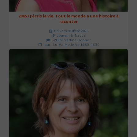
20657 J'écris la vie. Tout le monde a une histoire à
raconter
Université d'été 2026
Louvain-la-Neuve
BREEM Martine Eleonor
Jour : Lu-Ma-Me-Je-Ve 14:00- 16:30
Nombre de séances : 3
75 €