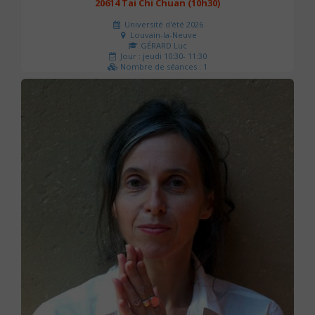
20614 Tai Chi Chuan (10h30)
Université d'été 2026
Louvain-la-Neuve
GÉRARD Luc
Jour : jeudi 10:30- 11:30
Nombre de séances : 1
0 €