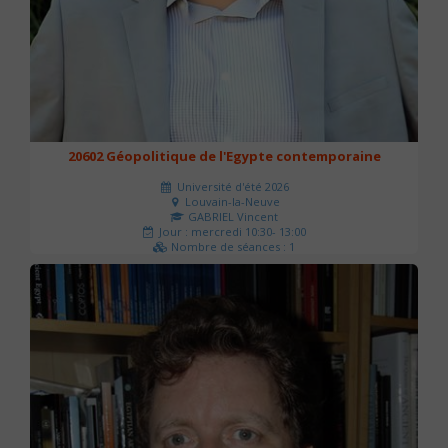
20602 Géopolitique de l'Egypte contemporaine
Université d'été 2026
Louvain-la-Neuve
GABRIEL Vincent
Jour : mercredi 10:30- 13:00
Nombre de séances : 1
21 €