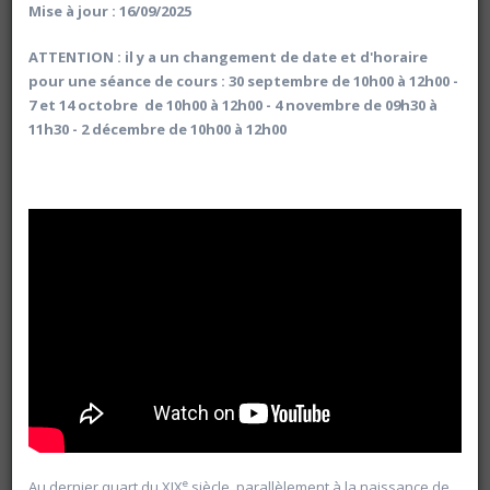
Mise à jour : 16/09/2025
ATTENTION : il y a un changement de date et d'horaire
pour une séance de cours : 30 septembre de 10h00 à 12h00 -
7 et 14 octobre de 10h00 à 12h00 - 4 novembre de 09h30 à
11h30 - 2 décembre de 10h00 à 12h00
Rechercher
Vider les filtres
e
Au dernier quart du XIX
siècle, parallèlement à la naissance de