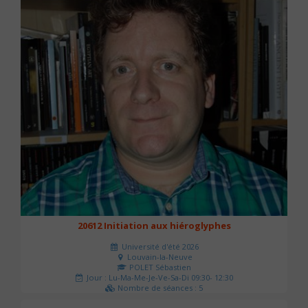
20612 Initiation aux hiéroglyphes
Université d'été 2026
Louvain-la-Neuve
POLET Sébastien
Jour : Lu-Ma-Me-Je-Ve-Sa-Di 09:30- 12:30
Nombre de séances : 5
140 €