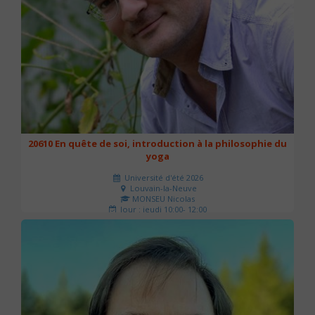
20610 En quête de soi, introduction à la philosophie du
yoga
Université d'été 2026
Louvain-la-Neuve
MONSEU Nicolas
Jour : jeudi 10:00- 12:00
Nombre de séances : 1
21 €