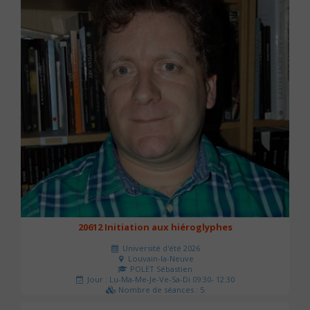
20612 Initiation aux hiéroglyphes
Université d'été 2026
Louvain-la-Neuve
POLET Sébastien
Jour : Lu-Ma-Me-Je-Ve-Sa-Di 09:30- 12:30
Nombre de séances : 5
140 €