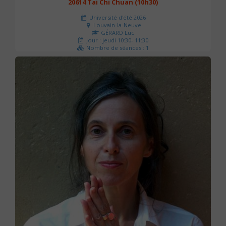
20614 Tai Chi Chuan (10h30)
Université d'été 2026
Louvain-la-Neuve
GÉRARD Luc
Jour : jeudi 10:30- 11:30
Nombre de séances : 1
0 €