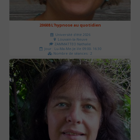
20608 L'hypnose au quotidien
Université d'été 2026
Louvain-la-Neuve
ZAMMATTEO Nathalie
Jour : Lu-Ma-Me-Je-Ve 09:00- 16:30
Nombre de séances : 2
140 €