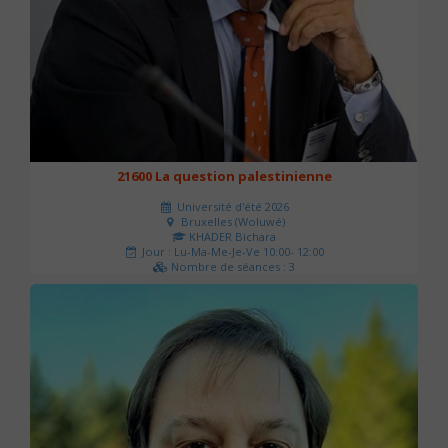
21600 La question palestinienne
Université d'été 2026
Bruxelles (Woluwé)
KHADER Bichara
Jour : Lu-Ma-Me-Je-Ve 10:00- 12:00
Nombre de séances : 3
63 €