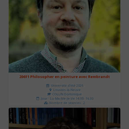
20611 Philosopher en peinture avec Rembrandt
Université d'été 2026
Louvain-la-Neuve
COLLIN Dominique
Jour : Lu-Ma-Me-Je-Ve 14:00- 16:30
Nombre de séances : 2
51 €