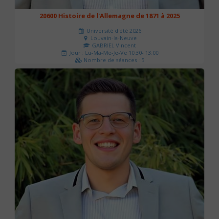
20600 Histoire de l'Allemagne de 1871 à 2025
Université d'été 2026
Louvain-la-Neuve
GABRIEL Vincent
Jour : Lu-Ma-Me-Je-Ve 10:30- 13:00
Nombre de séances : 5
120 €