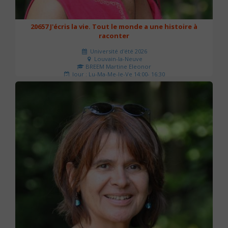
20657 J'écris la vie. Tout le monde a une histoire à
raconter
Université d'été 2026
Louvain-la-Neuve
BREEM Martine Eleonor
Jour : Lu-Ma-Me-Je-Ve 14:00- 16:30
Nombre de séances : 3
75 €