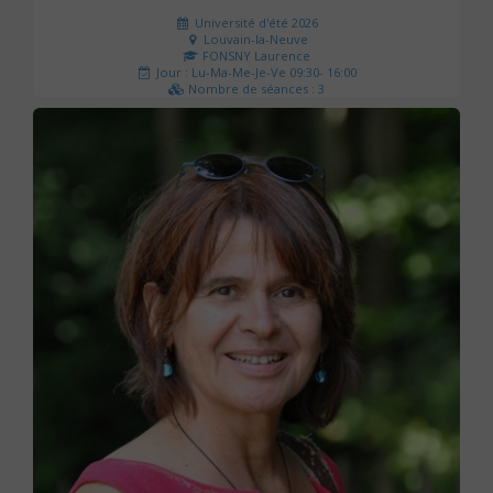
Université d'été 2026
Louvain-la-Neuve
FONSNY Laurence
Jour : Lu-Ma-Me-Je-Ve 09:30- 16:00
Nombre de séances : 3
190 €