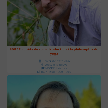
20610 En quête de soi, introduction à la philosophie du
yoga
Université d'été 2026
Louvain-la-Neuve
MONSEU Nicolas
Jour : jeudi 10:00- 12:00
Nombre de séances : 1
21 €