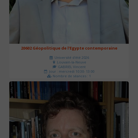
20602 Géopolitique de l'Egypte contemporaine
Université d'été 2026
Louvain-la-Neuve
GABRIEL Vincent
Jour : mercredi 10:30- 13:00
Nombre de séances : 1
21 €