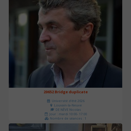
20652 Bridge duplicate
Université d'été 2026
Louvain-la-Neuve
DE NÈVE Nicolas
Jour : mardi 10:00- 17:00
Nombre de séances : 1
50 €