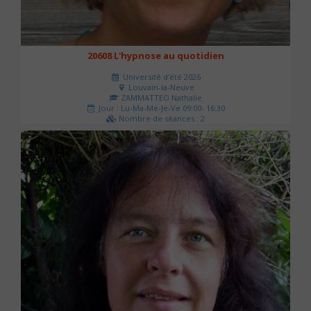
20608 L'hypnose au quotidien
Université d'été 2026
Louvain-la-Neuve
ZAMMATTEO Nathalie
Jour : Lu-Ma-Me-Je-Ve 09:00- 16:30
Nombre de séances : 2
140 €