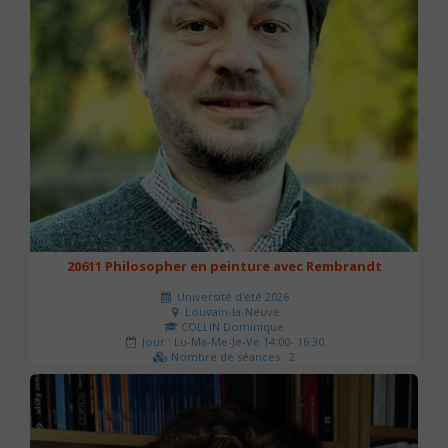
20611 Philosopher en peinture avec Rembrandt
Université d'été 2026
Louvain-la-Neuve
COLLIN Dominique
Jour : Lu-Ma-Me-Je-Ve 14:00- 16:30
Nombre de séances : 2
51 €