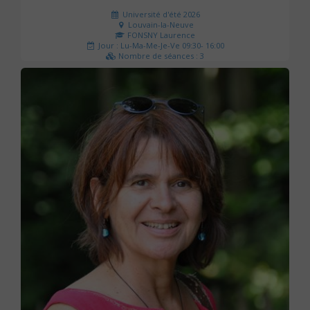
Université d'été 2026
Louvain-la-Neuve
FONSNY Laurence
Jour : Lu-Ma-Me-Je-Ve 09:30- 16:00
Nombre de séances : 3
190 €