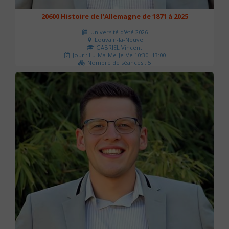
20600 Histoire de l'Allemagne de 1871 à 2025
Université d'été 2026
Louvain-la-Neuve
GABRIEL Vincent
Jour : Lu-Ma-Me-Je-Ve 10:30- 13:00
Nombre de séances : 5
120 €