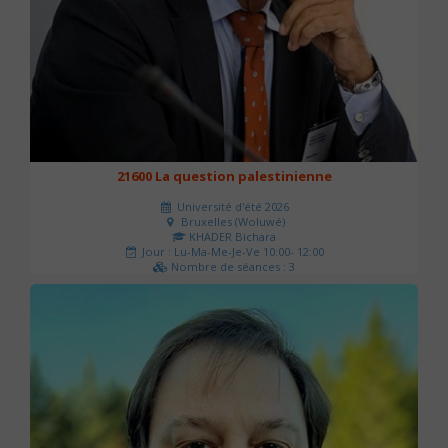
21600 La question palestinienne
Université d'été 2026
Bruxelles (Woluwé)
KHADER Bichara
Jour : Lu-Ma-Me-Je-Ve 10:00- 12:00
Nombre de séances : 3
63 €