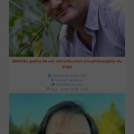
20610 En quête de soi, introduction à la philosophie du
yoga
Université d'été 2026
Louvain-la-Neuve
MONSEU Nicolas
Jour : jeudi 10:00- 12:00
Nombre de séances : 1
21 €