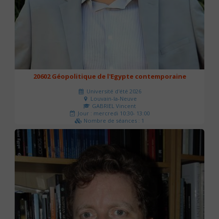
20602 Géopolitique de l'Egypte contemporaine
Université d'été 2026
Louvain-la-Neuve
GABRIEL Vincent
Jour : mercredi 10:30- 13:00
Nombre de séances : 1
21 €