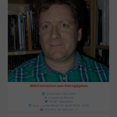
20612 Initiation aux hiéroglyphes
Université d'été 2026
Louvain-la-Neuve
POLET Sébastien
Jour : Lu-Ma-Me-Je-Ve-Sa-Di 09:30- 12:30
Nombre de séances : 5
140 €