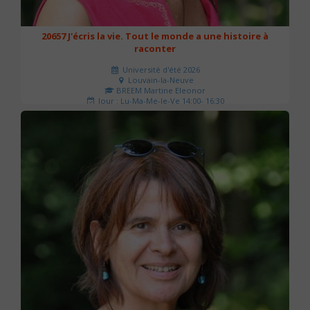
20657 J'écris la vie. Tout le monde a une histoire à
raconter
Université d'été 2026
Louvain-la-Neuve
BREEM Martine Eleonor
Jour : Lu-Ma-Me-Je-Ve 14:00- 16:30
Nombre de séances : 3
75 €