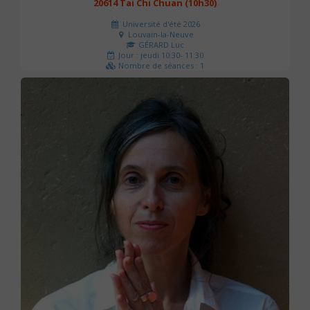
20614 Tai Chi Chuan (10h30)
Université d'été 2026
Louvain-la-Neuve
GÉRARD Luc
Jour : jeudi 10:30- 11:30
Nombre de séances : 1
0 €