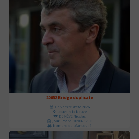
20652 Bridge duplicate
Université d'été 2026
Louvain-la-Neuve
DE NÈVE Nicolas
Jour : mardi 10:00- 17:00
Nombre de séances : 1
50 €