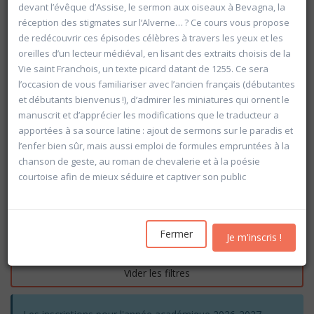
devant l’évêque d’Assise, le sermon aux oiseaux à Bevagna, la
réception des stigmates sur l’Alverne… ? Ce cours vous propose
de redécouvrir ces épisodes célèbres à travers les yeux et les
oreilles d’un lecteur médiéval, en lisant des extraits choisis de la
Vie saint Franchois, un texte picard datant de 1255. Ce sera
l’occasion de vous familiariser avec l’ancien français (débutantes
et débutants bienvenus !), d’admirer les miniatures qui ornent le
manuscrit et d’apprécier les modifications que le traducteur a
apportées à sa source latine : ajout de sermons sur le paradis et
l’enfer bien sûr, mais aussi emploi de formules empruntées à la
chanson de geste, au roman de chevalerie et à la poésie
courtoise afin de mieux séduire et captiver son public
Fermer
Je m'inscris !
Rechercher
Vider les filtres