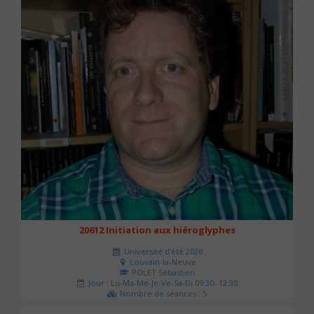
20612 Initiation aux hiéroglyphes
Université d'été 2026
Louvain-la-Neuve
POLET Sébastien
Jour : Lu-Ma-Me-Je-Ve-Sa-Di 09:30- 12:30
Nombre de séances : 5
140 €