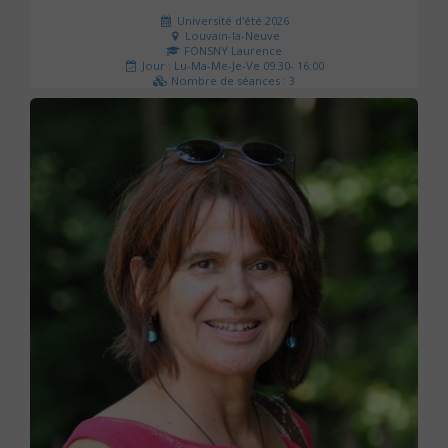
Université d'été 2026
Louvain-la-Neuve
FONSNY Laurence
Jour : Lu-Ma-Me-Je-Ve 09:30- 16:00
Nombre de séances : 3
190 €