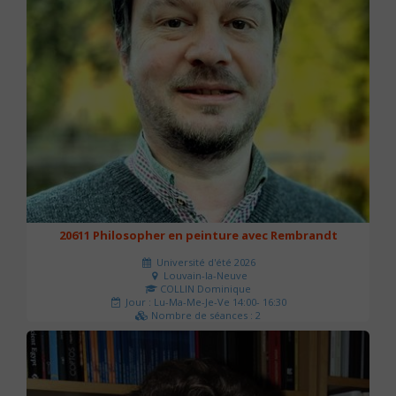
20611 Philosopher en peinture avec Rembrandt
Université d'été 2026
Louvain-la-Neuve
COLLIN Dominique
Jour : Lu-Ma-Me-Je-Ve 14:00- 16:30
Nombre de séances : 2
51 €