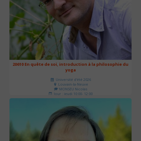
20610 En quête de soi, introduction à la philosophie du
yoga
Université d'été 2026
Louvain-la-Neuve
MONSEU Nicolas
Jour : jeudi 10:00- 12:00
Nombre de séances : 1
21 €