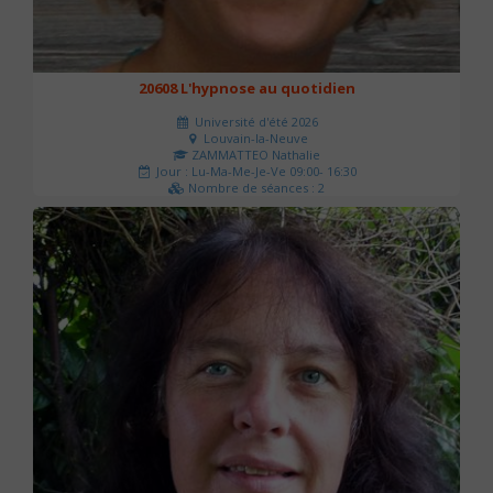
20608 L'hypnose au quotidien
Université d'été 2026
Louvain-la-Neuve
ZAMMATTEO Nathalie
Jour : Lu-Ma-Me-Je-Ve 09:00- 16:30
Nombre de séances : 2
140 €