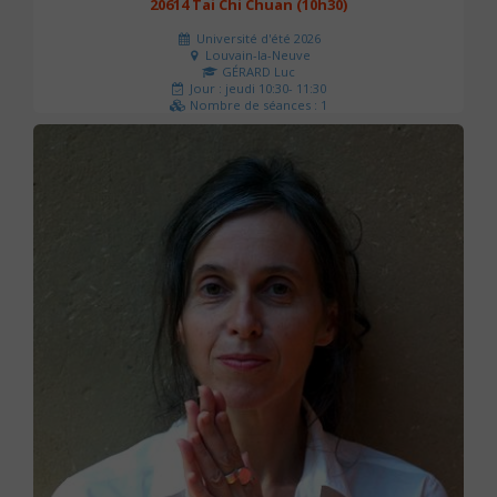
20614 Tai Chi Chuan (10h30)
Université d'été 2026
Louvain-la-Neuve
GÉRARD Luc
Jour : jeudi 10:30- 11:30
Nombre de séances : 1
0 €