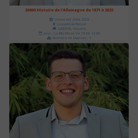
20600 Histoire de l'Allemagne de 1871 à 2025
Université d'été 2026
Louvain-la-Neuve
GABRIEL Vincent
Jour : Lu-Ma-Me-Je-Ve 10:30- 13:00
Nombre de séances : 5
120 €