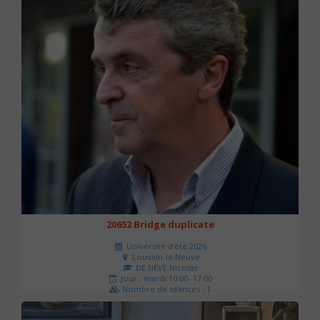
20652 Bridge duplicate
Université d'été 2026
Louvain-la-Neuve
DE NÈVE Nicolas
Jour : mardi 10:00- 17:00
Nombre de séances : 1
50 €