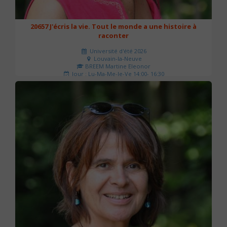
20657 J'écris la vie. Tout le monde a une histoire à
raconter
Université d'été 2026
Louvain-la-Neuve
BREEM Martine Eleonor
Jour : Lu-Ma-Me-Je-Ve 14:00- 16:30
Nombre de séances : 3
75 €