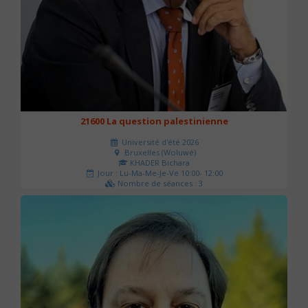
21600 La question palestinienne
Université d'été 2026
Bruxelles (Woluwé)
KHADER Bichara
Jour : Lu-Ma-Me-Je-Ve 10:00- 12:00
Nombre de séances : 3
63 €