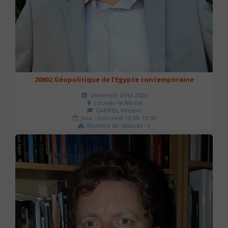
20602 Géopolitique de l'Egypte contemporaine
Université d'été 2026
Louvain-la-Neuve
GABRIEL Vincent
Jour : mercredi 10:30- 13:00
Nombre de séances : 1
21 €