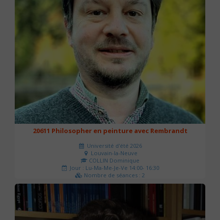
20611 Philosopher en peinture avec Rembrandt
Université d'été 2026
Louvain-la-Neuve
COLLIN Dominique
Jour : Lu-Ma-Me-Je-Ve 14:00- 16:30
Nombre de séances : 2
51 €