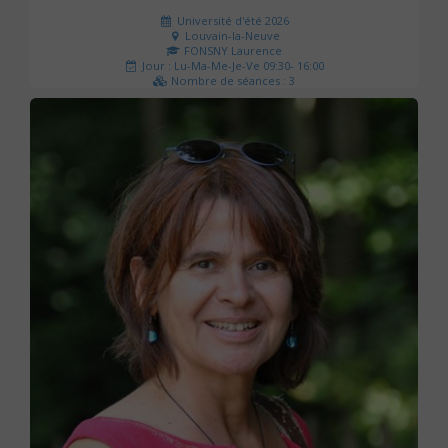
Université d'été 2026
Louvain-la-Neuve
FONSNY Laurence
Jour : Lu-Ma-Me-Je-Ve 09:30- 16:00
Nombre de séances : 3
190 €