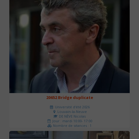
20652 Bridge duplicate
Université d'été 2026
Louvain-la-Neuve
DE NÈVE Nicolas
Jour : mardi 10:00- 17:00
Nombre de séances : 1
50 €