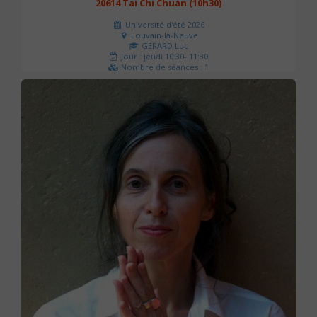
20614 Tai Chi Chuan (10h30)
Université d'été 2026
Louvain-la-Neuve
GÉRARD Luc
Jour : jeudi 10:30- 11:30
Nombre de séances : 1
0 €