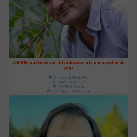
20610 En quête de soi, introduction à la philosophie du
yoga
Université d'été 2026
Louvain-la-Neuve
MONSEU Nicolas
Jour : jeudi 10:00- 12:00
Nombre de séances : 1
21 €