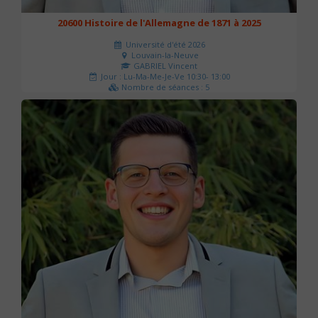
20600 Histoire de l'Allemagne de 1871 à 2025
Université d'été 2026
Louvain-la-Neuve
GABRIEL Vincent
Jour : Lu-Ma-Me-Je-Ve 10:30- 13:00
Nombre de séances : 5
120 €