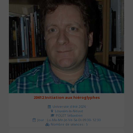
20612 Initiation aux hiéroglyphes
Université d'été 2026
Louvain-la-Neuve
POLET Sébastien
Jour : Lu-Ma-Me-Je-Ve-Sa-Di 09:30- 12:30
Nombre de séances : 5
140 €