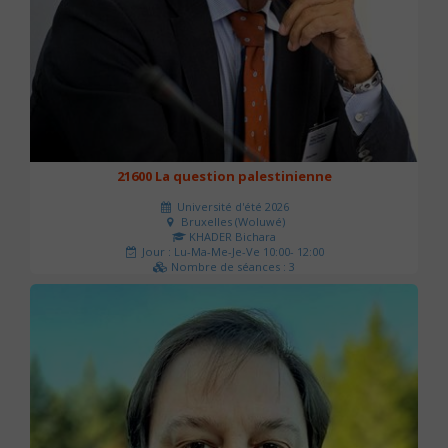
21600 La question palestinienne
Université d'été 2026
Bruxelles (Woluwé)
KHADER Bichara
Jour : Lu-Ma-Me-Je-Ve 10:00- 12:00
Nombre de séances : 3
63 €