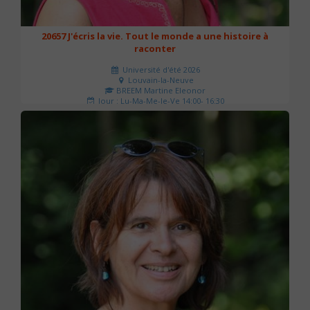
20657 J'écris la vie. Tout le monde a une histoire à
raconter
Université d'été 2026
Louvain-la-Neuve
BREEM Martine Eleonor
Jour : Lu-Ma-Me-Je-Ve 14:00- 16:30
Nombre de séances : 3
75 €