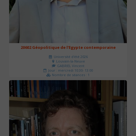
20602 Géopolitique de l'Egypte contemporaine
Université d'été 2026
Louvain-la-Neuve
GABRIEL Vincent
Jour : mercredi 10:30- 13:00
Nombre de séances : 1
21 €