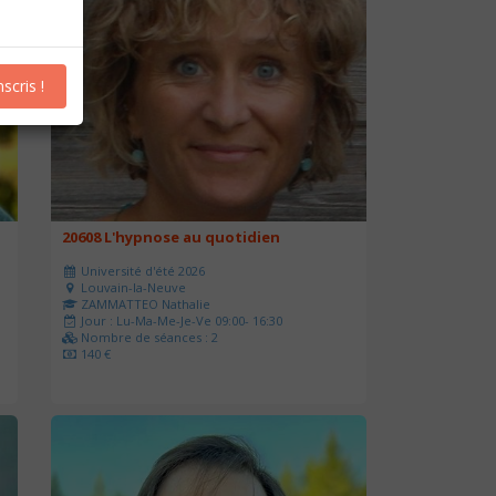
nscris !
20608 L'hypnose au quotidien
Université d'été 2026
Louvain-la-Neuve
ZAMMATTEO Nathalie
Jour : Lu-Ma-Me-Je-Ve 09:00- 16:30
Nombre de séances : 2
140 €