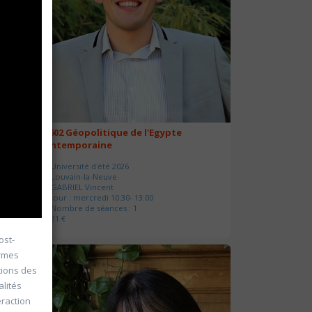
20602 Géopolitique de l'Egypte
contemporaine
Université d'été 2026
Louvain-la-Neuve
GABRIEL Vincent
Jour : mercredi 10:30- 13:00
Nombre de séances : 1
21 €
ost-
ormes
tions des
alités
raction