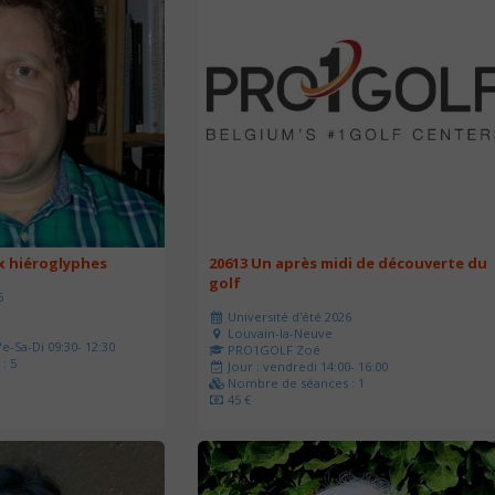
ux hiéroglyphes
20613 Un après midi de découverte du
golf
6
Université d'été 2026
Louvain-la-Neuve
e-Sa-Di 09:30- 12:30
PRO1GOLF Zoé
: 5
Jour : vendredi 14:00- 16:00
Nombre de séances : 1
45 €