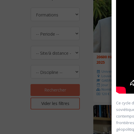
20600 Histoire de l
2025
Université d'été 202
Louvain-la-Neuve
GABRIEL Vincent
Jour : Lu-Ma-Me-Je-V
Nombre de séances 
Rechercher
120 €
Ce cycle 
Vider les filtres
soviétique
contempor
frontières
géopoliti