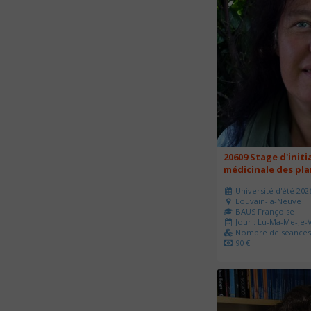
20609 Stage d'initi
médicinale des pl
Université d'été 202
Louvain-la-Neuve
BAUS Françoise
Jour : Lu-Ma-Me-Je-V
Nombre de séances 
90 €