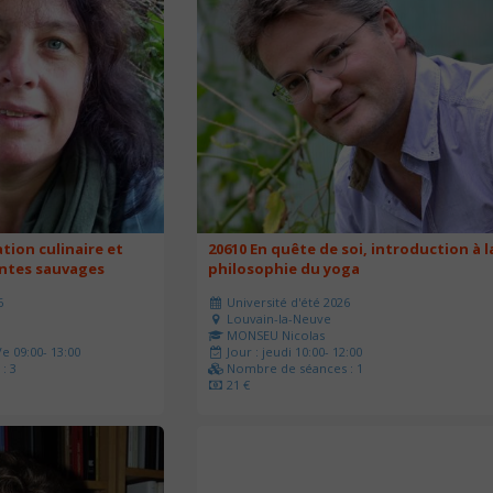
ation culinaire et
20610 En quête de soi, introduction à l
antes sauvages
philosophie du yoga
6
Université d'été 2026
Louvain-la-Neuve
MONSEU Nicolas
e 09:00- 13:00
Jour : jeudi 10:00- 12:00
: 3
Nombre de séances : 1
21 €