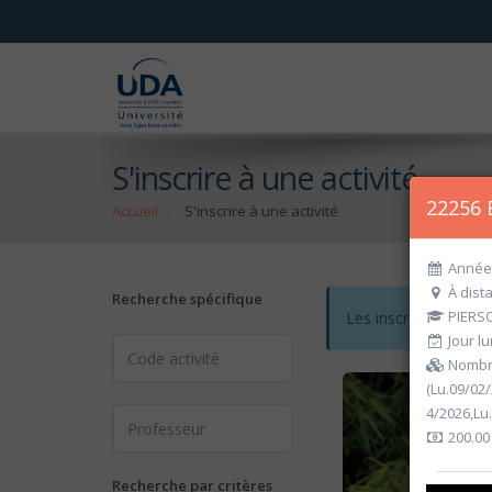
S'inscrire à une activité
22256 
Accueil
S'inscrire à une activité
Année 
À dist
Recherche spécifique
PIERSO
Les inscriptions po
Jour lu
Nombre
(Lu.09/02
4/2026,Lu
200.00
Recherche par critères