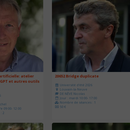
rtificielle: atelier
20652 Bridge duplicate
 GPT et autres outils
Université d'été 2026
Louvain-la-Neuve
DE NÈVE Nicolas
6
Jour : mardi 10:00- 17:00
Nombre de séances : 1
chel
50 €
e 09:00- 12:00
: 2