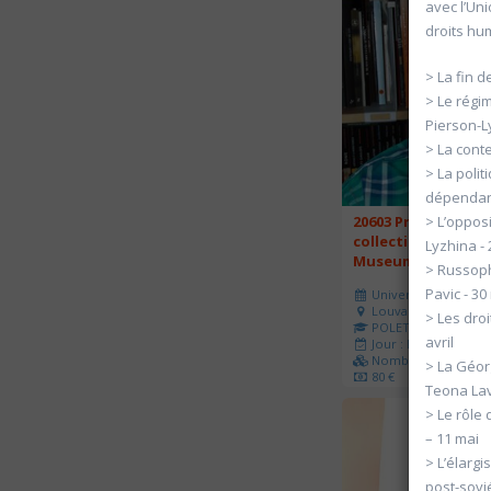
avec l’Un
droits hu
> La fin d
> Le régim
Pierson-L
> La conte
> La poli
dépendanc
> L’oppos
20603 Promenade a
collections du GEM
Lyzhina -
Museum)
> Russoph
Pavic - 30
Université d'été 202
Louvain-la-Neuve
> Les dro
POLET Sébastien
avril
Jour : Lu-Ma-Me-Je-V
Nombre de séances 
> La Géorg
80 €
Teona Lavr
> Le rôle
– 11 mai
> L’élarg
post-sovi