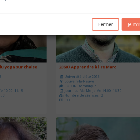
Fermer
Je m'i
u yoga sur chaise
20607 Apprendre à lire Marc
6
Université d'été 2026
Louvain-la-Neuve
COLLIN Dominique
e 10:00- 11:15
Jour : Lu-Ma-Me-Je-Ve 14:00- 16:30
: 3
Nombre de séances : 2
51 €