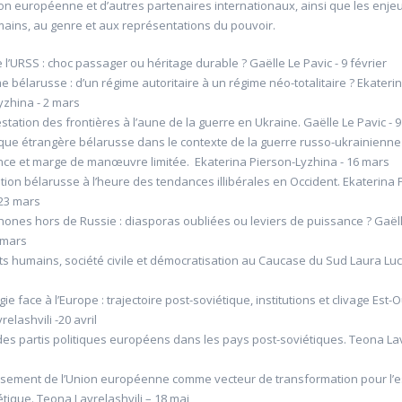
ion européenne et d’autres partenaires internationaux, ainsi que les enjeu
mains, au genre et aux représentations du pouvoir.
e l’URSS : choc passager ou héritage durable ? Gaëlle Le Pavic - 9 février
e bélarusse : d’un régime autoritaire à un régime néo-totalitaire ? Ekateri
yzhina - 2 mars
station des frontières à l’aune de la guerre en Ukraine. Gaëlle Le Pavic - 
tique étrangère bélarusse dans le contexte de la guerre russo-ukrainienne 
e et marge de manœuvre limitée. Ekaterina Pierson-Lyzhina - 16 mars
ition bélarusse à l’heure des tendances illibérales en Occident. Ekaterina 
u sein des
20604 Rallumer les lumières?
 ( Grand Egyptian
 23 mars
Université d'été 2026
ones hors de Russie : diasporas oubliées ou leviers de puissance ? Gaël
Louvain-la-Neuve
COLLIN Dominique
 mars
6
Jour : mardi 10:00- 16:00
its humains, société civile et démocratisation au Caucase du Sud Laura Luc
Nombre de séances : 1
60 €
e 10:00- 16:00
: 2
ie face à l’Europe : trajectoire post-soviétique, institutions et clivage Est-O
elashvili -20 avril
 des partis politiques européens dans les pays post-soviétiques. Teona Lav
issement de l’Union européenne comme vecteur de transformation pour l’
étique. Teona Lavrelashvili – 18 mai