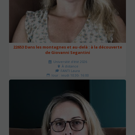
22653 Dans les montagnes et au-delà : à la découverte
de Giovanni Segantini
Université d'été 2026
À distance
FANTI Laura
Jour : jeudi 10:30- 16:00
Nombre de séances : 1
40 €