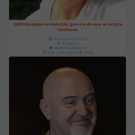
22673 Giuseppe Arcimboldo, peintre de cour et artiste
facétieux
Université d'été 2026
À distance
LACROIX Geneviève
Jour : mercredi 10:00- 12:00
Nombre de séances : 3
63 €