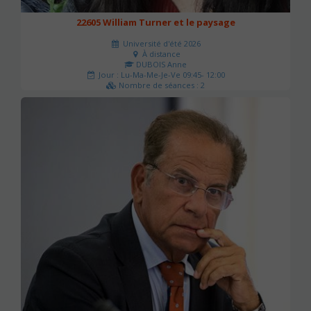
22605 William Turner et le paysage
Université d'été 2026
À distance
DUBOIS Anne
Jour : Lu-Ma-Me-Je-Ve 09:45- 12:00
Nombre de séances : 2
42 €