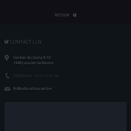
RETOUR
CONTACT LLN
Sentier du Goria 8-10
1348 Louvain-la-Neuve
Téléphone : 010 / 47 41 96
lln@uda-uclouvain.be