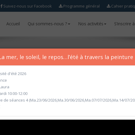
Suivez-nous sur Facebook
Programme général
Cahier prati
Accueil
Accueil
Qui sommes-nous ?
Qui sommes-nous ?
Nos activités
Nos activités
S’inscrire 
S’inscrire 
a mer, le soleil, le repos…l’été à travers la peinture
sité d'été 2026
ance
ur l'année académique 2026-2027 seront ouvertes
à partir du mercr
Laura
rdi 10:00-12:00
 de séances 4 (Ma.23/06/2026,Ma.30/06/2026,Ma.07/07/2026,Ma.14/07/20
€