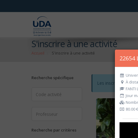
S'inscrire à une activité
Accueil
S'inscrire à une activité
22654 L
Univer
Recherche spécifique
À dist
Les inscriptions po
FANTI 
Jour ma
Nombre
80.00 
Recherche par critères