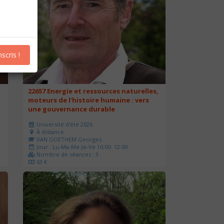
nscris !
22657 Energie et ressources naturelles,
moteurs de l'histoire humaine : vers
une gouvernance durable
Université d'été 2026
À distance
VAN GOETHEM Georges
Jour : Lu-Ma-Me-Je-Ve 10:00- 12:00
Nombre de séances : 3
63 €