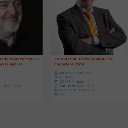
adeus Mozart (1756-
22676 Actualité économique et
des Lumières
financière d'été
6
Université d'été 2026
À distance
c
LEDENT Philippe
e 14:00- 16:00
Jour : jeudi 10:00- 12:00
: 3
Nombre de séances : 1
21 €