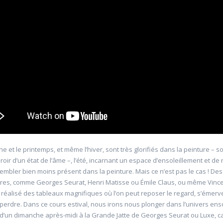
er et le paysage
22650 La question palestinienne
6
Université d'été 2026
À distance
KHADER Bichara
e 09:45- 12:00
Jour : Lu-Ma-Me-Je-Ve 10:00- 12:00
: 2
Nombre de séances : 3
63 €
ne et le printemps, et même l’hiver, sont très glorifiés dans la peinture – 
ir d’un état de l’âme –, l’été, incarnant un espace d’ensoleillement et de 
sembler bien moins présent dans la peinture. Mais ce n’est pas le cas ! Des
bres, comme Georges Seurat, Henri Matisse ou Émile Claus, ou même Vinc
 réalisé des tableaux magnifiques où l’on peut reposer le regard, s’émervei
erdre. Dans ce cours estival, nous irons nous plonger dans l’univers ensol
d’un dimanche après-midi à la Grande Jatte de Georges Seurat ou Luxe, c