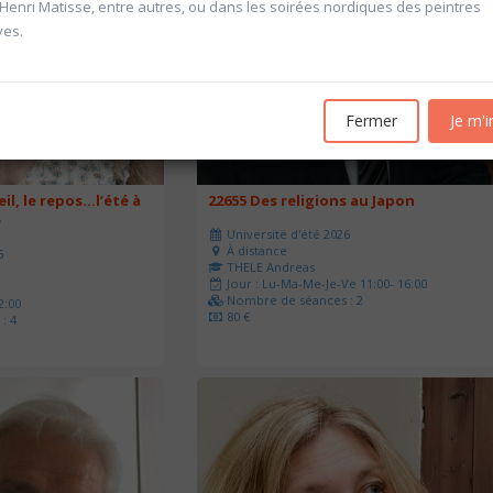
’Henri Matisse, entre autres, ou dans les soirées nordiques des peintres
ves.
Fermer
Je m'i
eil, le repos…l’été à
22655 Des religions au Japon
e
Université d'été 2026
À distance
6
THELE Andreas
Jour : Lu-Ma-Me-Je-Ve 11:00- 16:00
Nombre de séances : 2
2:00
80 €
: 4