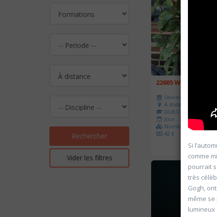
22605 William Turn
Université d'été 202
À distance
DUBOIS Anne
Jour : Lu-Ma-Me-Je-V
Nombre de séances 
42 €
Rechercher
Si l’autom
comme miro
Vider les filtres
pourrait 
très célè
Gogh, ont
même se p
lumineux 