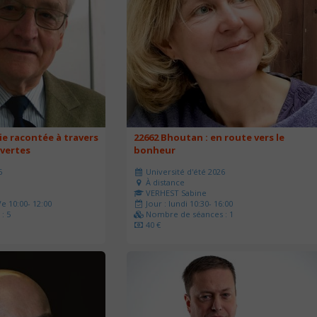
e racontée à travers
22662 Bhoutan : en route vers le
vertes
bonheur
6
Université d'été 2026
À distance
VERHEST Sabine
e 10:00- 12:00
Jour : lundi 10:30- 16:00
: 5
Nombre de séances : 1
40 €