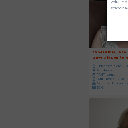
volupté d
scandina
22654 La mer, le sol
travers la peintur
Université d'été 202
À distance
FANTI Laura
Jour : mardi 10:00- 1
Nombre de séances 
80 €