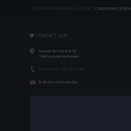
TOUS DROITS RÉSERVÉS, UDA 2026 |
CONDITIONS GÉNÉR
CONTACT LLN
Sentier du Goria 8-10
1348 Louvain-la-Neuve
Téléphone : 010 / 47 41 96
lln@uda-uclouvain.be