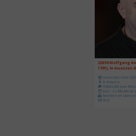
22674 Wolfgang Am
1791), le musicien 
Université d'été 202
À distance
ONKELINX Jean-Mar
Jour : Lu-Ma-Me-Je-V
Nombre de séances 
65 €