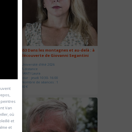
22653 Dans les montagnes et au-delà : à
la découverte de Giovanni Segantini
Université d'été 2026
À distance
FANTI Laura
Jour : jeudi 10:30- 16:00
Nombre de séances : 1
40 €
souvent
repos,
 peintres
ent Van
ller, où
eillé et
alme et