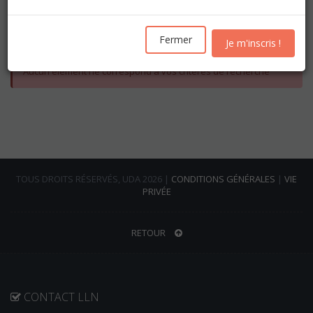
Les inscriptions pour l'année académique 2026-2027
seront ouvertes
à partir du mercredi 19 août
Fermer
Je m'inscris !
Aucun élément ne correspond à vos critères de recherche
TOUS DROITS RÉSERVÉS, UDA 2026 |
CONDITIONS GÉNÉRALES
|
VIE
PRIVÉE
RETOUR
CONTACT LLN