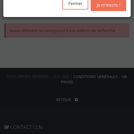
Les inscriptions pour l'année académique 2026-2027
Fermer
Je m'inscris !
seront ouvertes
à partir du mercredi 19 août
Aucun élément ne correspond à vos critères de recherche
TOUS DROITS RÉSERVÉS, UDA 2026 |
CONDITIONS GÉNÉRALES
|
VIE
PRIVÉE
RETOUR
CONTACT LLN