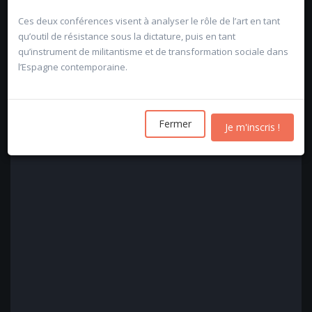
Ces deux conférences visent à analyser le rôle de l’art en tant
Sentier du Goria 8-10
1348 Louvain-la-Neuve
qu’outil de résistance sous la dictature, puis en tant
qu’instrument de militantisme et de transformation sociale dans
Téléphone : 010 / 47 41 96
l’Espagne contemporaine.
lln@uda-uclouvain.be
Fermer
Je m'inscris !