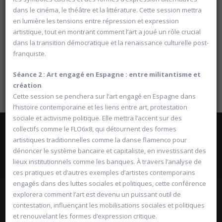
Les inscriptions pour l'année académique 2026-2027
dans le cinéma, le théâtre et la littérature. Cette session mettra
seront ouvertes
à partir du mercredi 19 août
en lumière les tensions entre répression et expression
artistique, tout en montrant comment l’art a joué un rôle crucial
dans la transition démocratique et la renaissance culturelle post-
Aucun élément ne correspond à vos critères de recherche
franquiste.
Séance 2 : Art engagé en Espagne : entre militantisme et
création
Cette session se penchera sur l’art engagé en Espagne dans
l’histoire contemporaine et les liens entre art, protestation
sociale et activisme politique. Elle mettra l’accent sur des
TOUS DROITS RÉSERVÉS, UDA 2026 |
CONDITIONS GÉNÉRALES
|
VIE
collectifs comme le FLO6x8, qui détournent des formes
PRIVÉE
artistiques traditionnelles comme la danse flamenco pour
dénoncer le système bancaire et capitaliste, en investissant des
lieux institutionnels comme les banques. À travers l’analyse de
RETOUR
ces pratiques et d’autres exemples d’artistes contemporains
engagés dans des luttes sociales et politiques, cette conférence
explorera comment l’art est devenu un puissant outil de
contestation, influençant les mobilisations sociales et politiques
CONTACT LLN
et renouvelant les formes d’expression critique.