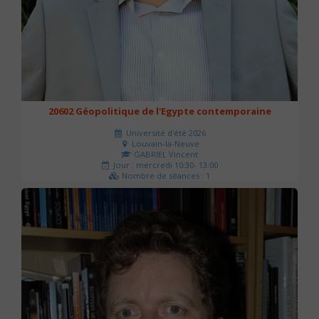
20602 Géopolitique de l'Egypte contemporaine
Université d'été 2026
Louvain-la-Neuve
GABRIEL Vincent
Jour : mercredi 10:30- 13:00
Nombre de séances : 1
21 €