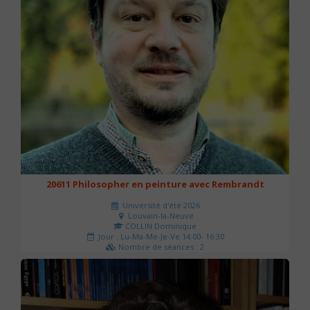
20611 Philosopher en peinture avec Rembrandt
Université d'été 2026
Louvain-la-Neuve
COLLIN Dominique
Jour : Lu-Ma-Me-Je-Ve 14:00- 16:30
Nombre de séances : 2
51 €