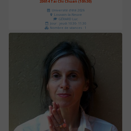
20614 Tai Chi Chuan (10h30)
Université d'été 2026
Louvain-la-Neuve
GÉRARD Luc
Jour : jeudi 10:30- 11:30
Nombre de séances : 1
0 €