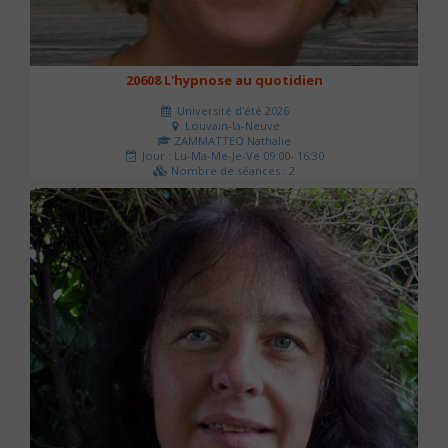
20608 L'hypnose au quotidien
Université d'été 2026
Louvain-la-Neuve
ZAMMATTEO Nathalie
Jour : Lu-Ma-Me-Je-Ve 09:00- 16:30
Nombre de séances : 2
140 €