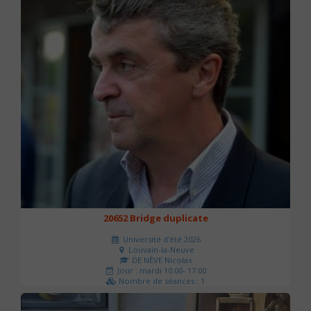
20652 Bridge duplicate
Université d'été 2026
Louvain-la-Neuve
DE NÈVE Nicolas
Jour : mardi 10:00- 17:00
Nombre de séances : 1
50 €