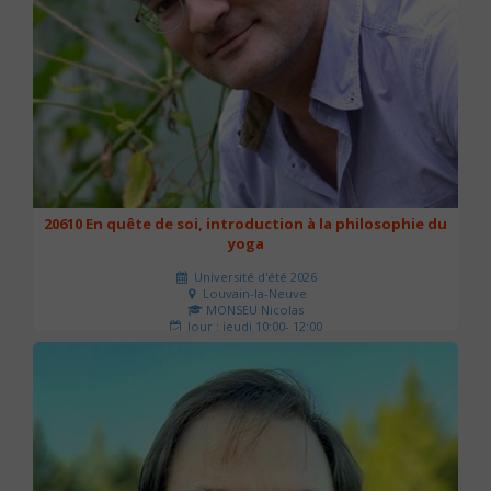
20610 En quête de soi, introduction à la philosophie du
yoga
Université d'été 2026
Louvain-la-Neuve
MONSEU Nicolas
Jour : jeudi 10:00- 12:00
Nombre de séances : 1
21 €