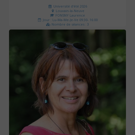
Université d'été 2026
Louvain-la-Neuve
FONSNY Laurence
Jour : Lu-Ma-Me-Je-Ve 09:30- 16:00
Nombre de séances : 3
190 €