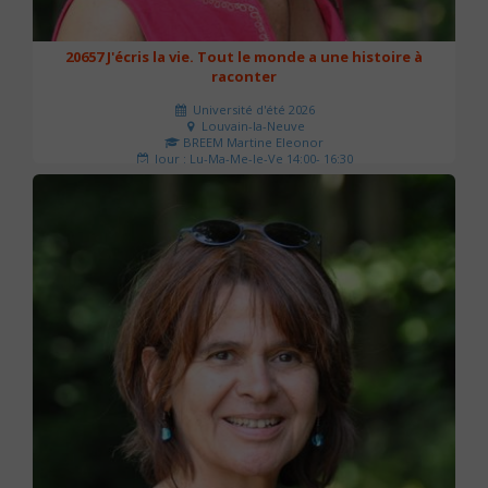
20657 J'écris la vie. Tout le monde a une histoire à
raconter
Université d'été 2026
Louvain-la-Neuve
BREEM Martine Eleonor
Jour : Lu-Ma-Me-Je-Ve 14:00- 16:30
Nombre de séances : 3
75 €