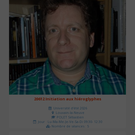
20612 Initiation aux hiéroglyphes
Université d'été 2026
Louvain-la-Neuve
POLET Sébastien
Jour : Lu-Ma-Me-Je-Ve-Sa-Di 09:30- 12:30
Nombre de séances : 5
140 €