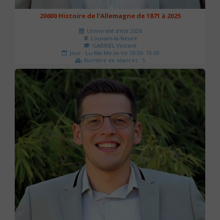
20600 Histoire de l'Allemagne de 1871 à 2025
Université d'été 2026
Louvain-la-Neuve
GABRIEL Vincent
Jour : Lu-Ma-Me-Je-Ve 10:30- 13:00
Nombre de séances : 5
120 €