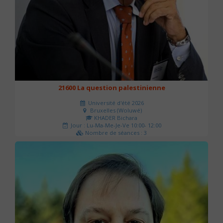
21600 La question palestinienne
Université d'été 2026
Bruxelles (Woluwé)
KHADER Bichara
Jour : Lu-Ma-Me-Je-Ve 10:00- 12:00
Nombre de séances : 3
63 €