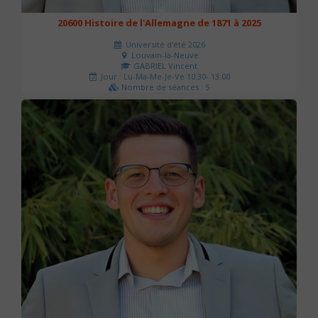
20600 Histoire de l'Allemagne de 1871 à 2025
Université d'été 2026
Louvain-la-Neuve
GABRIEL Vincent
Jour : Lu-Ma-Me-Je-Ve 10:30- 13:00
Nombre de séances : 5
120 €