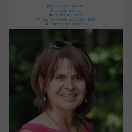
Université d'été 2026
Louvain-la-Neuve
FONSNY Laurence
Jour : Lu-Ma-Me-Je-Ve 09:30- 16:00
Nombre de séances : 3
190 €