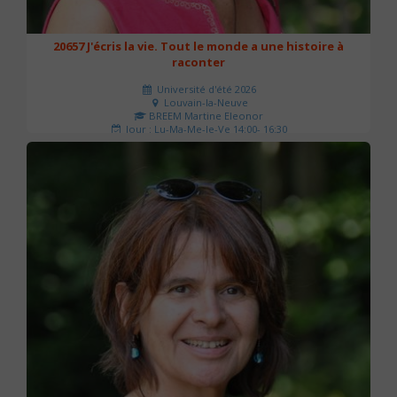
20657 J'écris la vie. Tout le monde a une histoire à
raconter
Université d'été 2026
Louvain-la-Neuve
BREEM Martine Eleonor
Jour : Lu-Ma-Me-Je-Ve 14:00- 16:30
Nombre de séances : 3
75 €