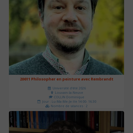
20611 Philosopher en peinture avec Rembrandt
Université d'été 2026
Louvain-la-Neuve
COLLIN Dominique
Jour : Lu-Ma-Me-Je-Ve 14:00- 16:30
Nombre de séances : 2
51 €