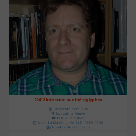
20612 Initiation aux hiéroglyphes
Université d'été 2026
Louvain-la-Neuve
POLET Sébastien
Jour : Lu-Ma-Me-Je-Ve-Sa-Di 09:30- 12:30
Nombre de séances : 5
140 €