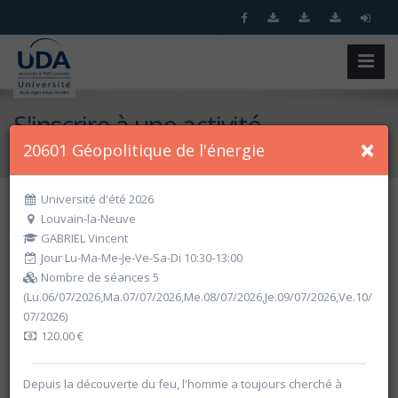
S'inscrire à une activité
×
20601 Géopolitique de l'énergie
Accueil
S'inscrire à une activité
Université d'été 2026
Louvain-la-Neuve
Recherche spécifique
GABRIEL Vincent
Jour Lu-Ma-Me-Je-Ve-Sa-Di 10:30-13:00
Nombre de séances 5
(Lu.06/07/2026,Ma.07/07/2026,Me.08/07/2026,Je.09/07/2026,Ve.10/
07/2026)
120.00 €
Depuis la découverte du feu, l'homme a toujours cherché à
Recherche par critères