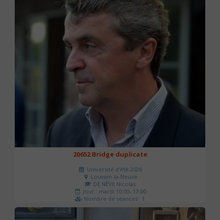
20652 Bridge duplicate
Université d'été 2026
Louvain-la-Neuve
DE NÈVE Nicolas
Jour : mardi 10:00- 17:00
Nombre de séances : 1
50 €