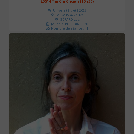
20614 Tai Chi Chuan (10h30)
Université d'été 2026
Louvain-la-Neuve
GÉRARD Luc
Jour : jeudi 10:30- 11:30
Nombre de séances : 1
0 €