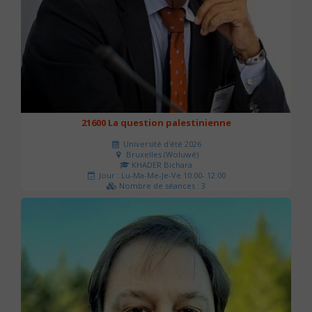
21600 La question palestinienne
Université d'été 2026
Bruxelles (Woluwé)
KHADER Bichara
Jour : Lu-Ma-Me-Je-Ve 10:00- 12:00
Nombre de séances : 3
63 €