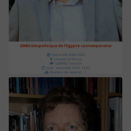
20602 Géopolitique de l'Egypte contemporaine
Université d'été 2026
Louvain-la-Neuve
GABRIEL Vincent
Jour : mercredi 10:30- 13:00
Nombre de séances : 1
21 €