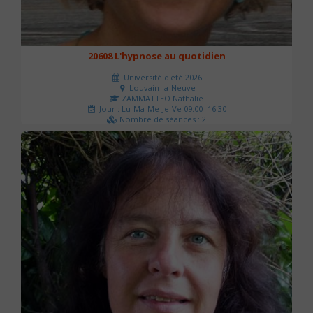
20608 L'hypnose au quotidien
Université d'été 2026
Louvain-la-Neuve
ZAMMATTEO Nathalie
Jour : Lu-Ma-Me-Je-Ve 09:00- 16:30
Nombre de séances : 2
140 €