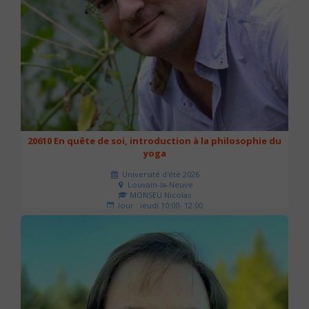
20610 En quête de soi, introduction à la philosophie du
yoga
Université d'été 2026
Louvain-la-Neuve
MONSEU Nicolas
Jour : jeudi 10:00- 12:00
Nombre de séances : 1
21 €