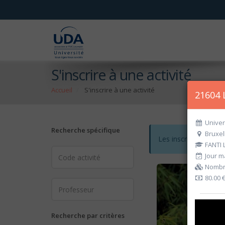
S'inscrire à une activité
Accueil
S'inscrire à une activité
21604 L
Univer
Recherche spécifique
Bruxel
Les inscriptions po
FANTI 
Jour ma
Nombre
80.00 
Recherche par critères