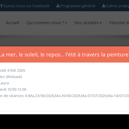
Suivez-nous sur Facebook
Programme général
Cahier prati
Accueil
Accueil
Qui sommes-nous ?
Qui sommes-nous ?
Nos activités
Nos activités
S’inscrire 
S’inscrire 
a mer, le soleil, le repos... l'été à travers la peinture
sité d'été 2026
les (Woluwé)
ur l'année académique 2026-2027 seront ouvertes
à partir du mercr
Laura
rdi 10:00-12:00
 de séances 4 (Ma.23/06/2026,Ma.30/06/2026,Ma.07/07/2026,Ma.14/07/20
€