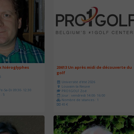
ux hiéroglyphes
20613 Un après midi de découverte du
golf
6
Université d'été 2026
Louvain-la-Neuve
e-Sa-Di 09:30- 12:30
PRO1GOLF Zoé
: 5
Jour : vendredi 14:00- 16:00
Nombre de séances : 1
45 €