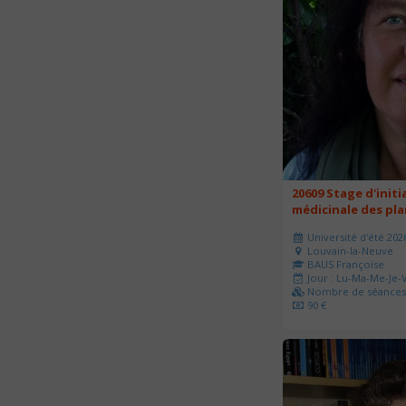
20609 Stage d'initi
médicinale des pl
Université d'été 202
Louvain-la-Neuve
BAUS Françoise
Jour : Lu-Ma-Me-Je-V
Nombre de séances 
90 €