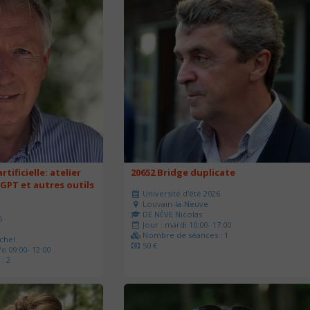
rtificielle: atelier
20652 Bridge duplicate
 GPT et autres outils
Université d'été 2026
Louvain-la-Neuve
DE NÈVE Nicolas
6
Jour : mardi 10:00- 17:00
Nombre de séances : 1
chel
50 €
e 09:00- 12:00
: 2