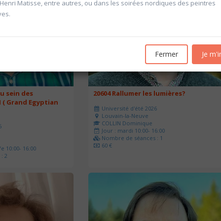
’Henri Matisse, entre autres, ou dans les soirées nordiques des peintres
ves.
Fermer
Je m'i
u sein des
20604 Rallumer les lumières?
 ( Grand Egyptian
Université d'été 2026
Louvain-la-Neuve
COLLIN Dominique
6
Jour : mardi 10:00- 16:00
Nombre de séances : 1
60 €
e 10:00- 16:00
: 2