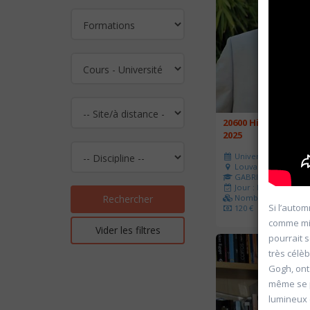
20600 Histoire de l
2025
Université d'été 202
Louvain-la-Neuve
GABRIEL Vincent
Jour : Lu-Ma-Me-Je-V
Nombre de séances 
Rechercher
Si l’autom
120 €
comme miro
Vider les filtres
pourrait 
très célè
Gogh, ont
même se p
lumineux 