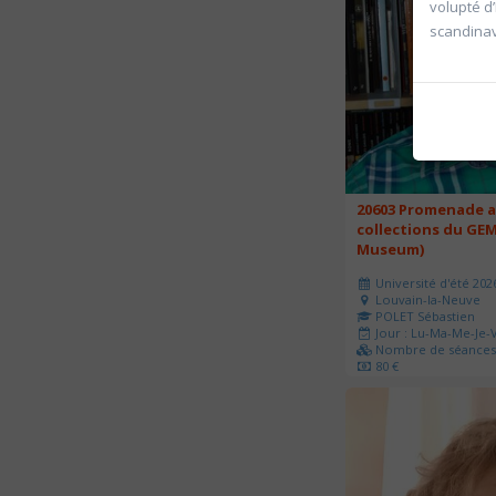
volupté d
scandina
20603 Promenade a
collections du GEM
Museum)
Université d'été 202
Louvain-la-Neuve
POLET Sébastien
Jour : Lu-Ma-Me-Je-V
Nombre de séances 
80 €