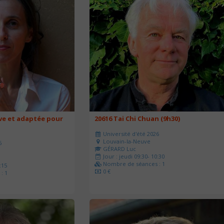
ve et adaptée pour
20616 Tai Chi Chuan (9h30)
Université d'été 2026
Louvain-la-Neuve
6
GÉRARD Luc
Jour : jeudi 09:30- 10:30
Nombre de séances : 1
:15
0 €
: 1