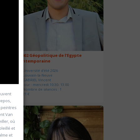
20602 Géopolitique de l'Egypte
contemporaine
Université d'été 2026
Louvain-la-Neuve
GABRIEL Vincent
Jour : mercredi 10:30- 13:00
Nombre de séances : 1
souvent
21 €
repos,
 peintres
ent Van
ller, où
eillé et
alme et