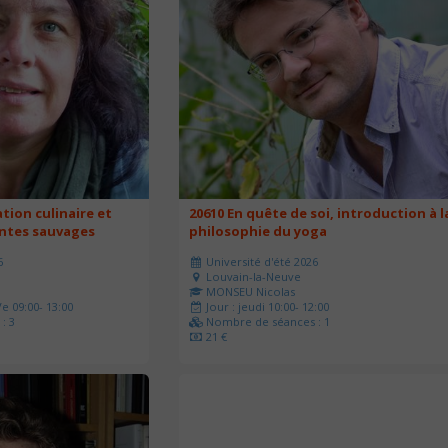
ation culinaire et
20610 En quête de soi, introduction à l
antes sauvages
philosophie du yoga
6
Université d'été 2026
Louvain-la-Neuve
MONSEU Nicolas
e 09:00- 13:00
Jour : jeudi 10:00- 12:00
: 3
Nombre de séances : 1
21 €