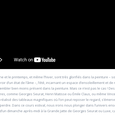
'Allemagne de 1871 à
20601 Géopolitique de l'énergie
Université d'été 2026
Louvain-la-Neuve
6
GABRIEL Vincent
Jour : Lu-Ma-Me-Je-Ve-Sa-Di 10:30- 13:00
Nombre de séances : 5
e 10:30- 13:00
120 €
: 5
ne et le printemps, et même l’hiver, sont très glorifiés dans la peinture – 
ir d’un état de l’âme –, l’été, incarnant un espace d’ensoleillement et de 
sembler bien moins présent dans la peinture. Mais ce n’est pas le cas ! Des
bres, comme Georges Seurat, Henri Matisse ou Émile Claus, ou même Vinc
 réalisé des tableaux magnifiques où l’on peut reposer le regard, s’émervei
erdre. Dans ce cours estival, nous irons nous plonger dans l’univers ensol
d’un dimanche après-midi à la Grande Jatte de Georges Seurat ou Luxe, c