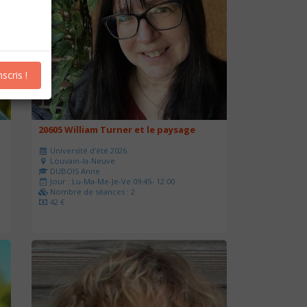
nscris !
20605 William Turner et le paysage
Université d'été 2026
Louvain-la-Neuve
DUBOIS Anne
Jour : Lu-Ma-Me-Je-Ve 09:45- 12:00
Nombre de séances : 2
42 €