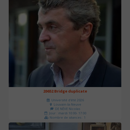
20652 Bridge duplicate
Université d'été 2026
Louvain-la-Neuve
DE NÈVE Nicolas
Jour : mardi 10:00- 17:00
Nombre de séances : 1
50 €