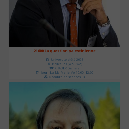
21600 La question palestinienne
Université d'été 2026
Bruxelles (Woluwé)
KHADER Bichara
Jour : Lu-Ma-Me-Je-Ve 10:00- 12:00
Nombre de séances : 3
63 €