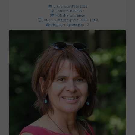
Université d'été 2026
Louvain-la-Neuve
FONSNY Laurence
Jour : Lu-Ma-Me-Je-Ve 09:30- 16:00
Nombre de séances : 3
190 €