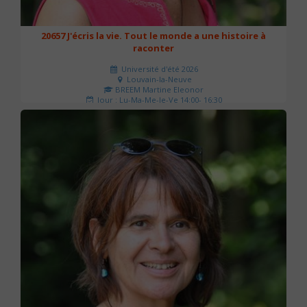
20657 J'écris la vie. Tout le monde a une histoire à
raconter
Université d'été 2026
Louvain-la-Neuve
BREEM Martine Eleonor
Jour : Lu-Ma-Me-Je-Ve 14:00- 16:30
Nombre de séances : 3
75 €