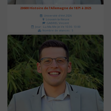
20600 Histoire de l'Allemagne de 1871 à 2025
Université d'été 2026
Louvain-la-Neuve
GABRIEL Vincent
Jour : Lu-Ma-Me-Je-Ve 10:30- 13:00
Nombre de séances : 5
120 €