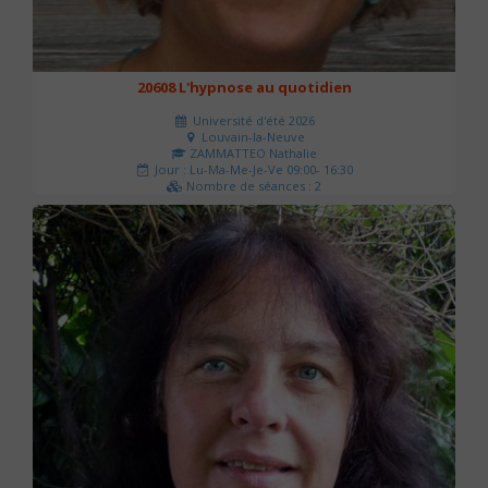
20608 L'hypnose au quotidien
Université d'été 2026
Louvain-la-Neuve
ZAMMATTEO Nathalie
Jour : Lu-Ma-Me-Je-Ve 09:00- 16:30
Nombre de séances : 2
140 €