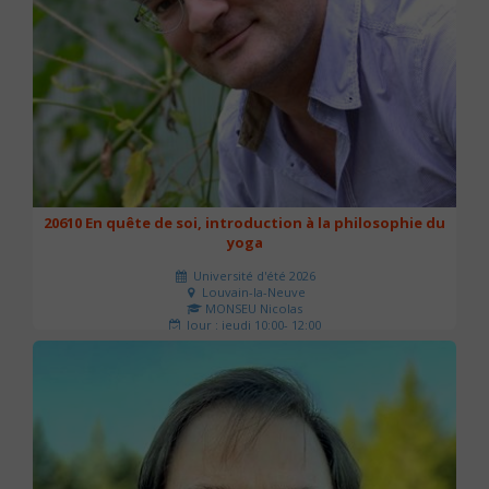
20610 En quête de soi, introduction à la philosophie du
yoga
Université d'été 2026
Louvain-la-Neuve
MONSEU Nicolas
Jour : jeudi 10:00- 12:00
Nombre de séances : 1
21 €