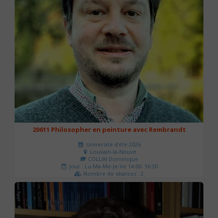
20611 Philosopher en peinture avec Rembrandt
Université d'été 2026
Louvain-la-Neuve
COLLIN Dominique
Jour : Lu-Ma-Me-Je-Ve 14:00- 16:30
Nombre de séances : 2
51 €