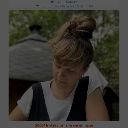
RAVET Isabelle
Jour : Lu-Ma-Me-Je-Ve 10:00- 16:00
Nombre de séances : 2
175 €
20654 Initiation à la céramique