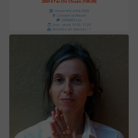
20614 Tai Chi Chuan (10h30)
Université d'été 2026
Louvain-la-Neuve
GÉRARD Luc
Jour : jeudi 10:30- 11:30
Nombre de séances : 1
0 €