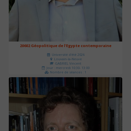
20602 Géopolitique de l'Egypte contemporaine
Université d'été 2026
Louvain-la-Neuve
GABRIEL Vincent
Jour : mercredi 10:30- 13:00
Nombre de séances : 1
21 €