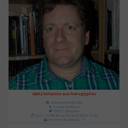
20612 Initiation aux hiéroglyphes
Université d'été 2026
Louvain-la-Neuve
POLET Sébastien
Jour : Lu-Ma-Me-Je-Ve-Sa-Di 09:30- 12:30
Nombre de séances : 5
140 €