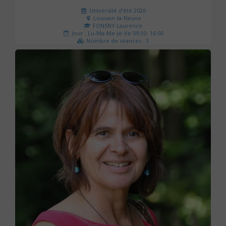
Université d'été 2026
Louvain-la-Neuve
FONSNY Laurence
Jour : Lu-Ma-Me-Je-Ve 09:30- 16:00
Nombre de séances : 3
190 €