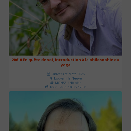
20610 En quête de soi, introduction à la philosophie du
yoga
Université d'été 2026
Louvain-la-Neuve
MONSEU Nicolas
Jour : jeudi 10:00- 12:00
Nombre de séances : 1
21 €