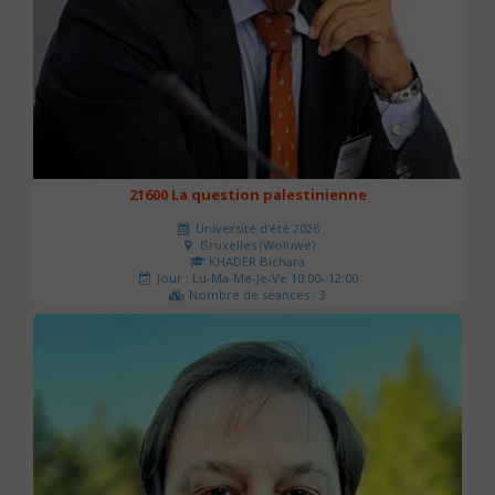
21600 La question palestinienne
Université d'été 2026
Bruxelles (Woluwé)
KHADER Bichara
Jour : Lu-Ma-Me-Je-Ve 10:00- 12:00
Nombre de séances : 3
63 €