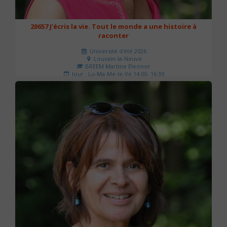
20657 J'écris la vie. Tout le monde a une histoire à
raconter
Université d'été 2026
Louvain-la-Neuve
BREEM Martine Eleonor
Jour : Lu-Ma-Me-Je-Ve 14:00- 16:30
Nombre de séances : 3
75 €