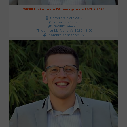
20600 Histoire de l'Allemagne de 1871 à 2025
Université d'été 2026
Louvain-la-Neuve
GABRIEL Vincent
Jour : Lu-Ma-Me-Je-Ve 10:30- 13:00
Nombre de séances : 5
120 €