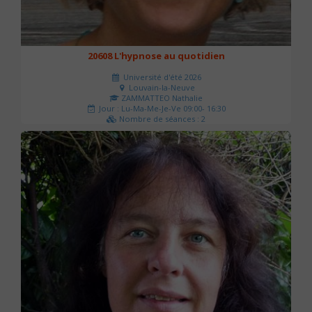
20608 L'hypnose au quotidien
Université d'été 2026
Louvain-la-Neuve
ZAMMATTEO Nathalie
Jour : Lu-Ma-Me-Je-Ve 09:00- 16:30
Nombre de séances : 2
140 €