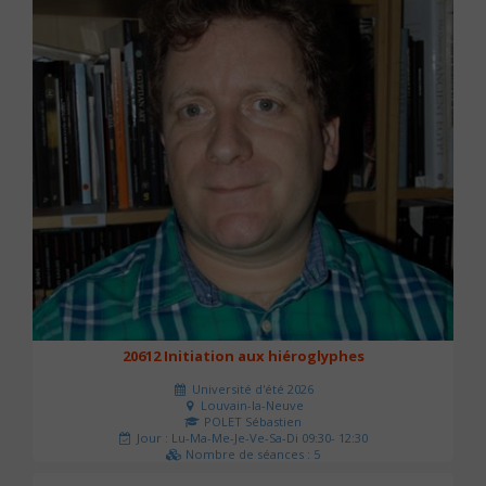
20612 Initiation aux hiéroglyphes
Université d'été 2026
Louvain-la-Neuve
POLET Sébastien
Jour : Lu-Ma-Me-Je-Ve-Sa-Di 09:30- 12:30
Nombre de séances : 5
140 €