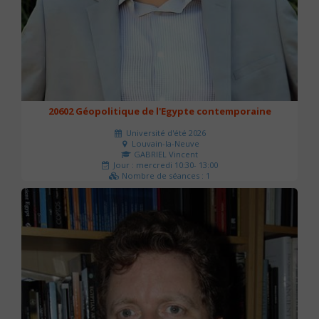
20602 Géopolitique de l'Egypte contemporaine
Université d'été 2026
Louvain-la-Neuve
GABRIEL Vincent
Jour : mercredi 10:30- 13:00
Nombre de séances : 1
21 €