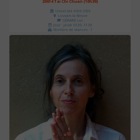
20614 Tai Chi Chuan (10h30)
Université d'été 2026
Louvain-la-Neuve
GÉRARD Luc
Jour : jeudi 10:30- 11:30
Nombre de séances : 1
0 €