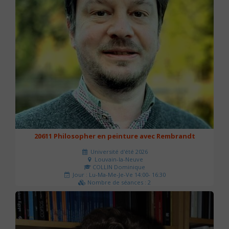
20611 Philosopher en peinture avec Rembrandt
Université d'été 2026
Louvain-la-Neuve
COLLIN Dominique
Jour : Lu-Ma-Me-Je-Ve 14:00- 16:30
Nombre de séances : 2
51 €