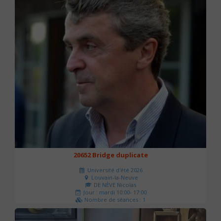
20652 Bridge duplicate
Université d'été 2026
Louvain-la-Neuve
DE NÈVE Nicolas
Jour : mardi 10:00- 17:00
Nombre de séances : 1
50 €