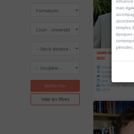
influencé
mais égale
accompagn
accordant 
temples, 
époques –
contempor
périodes.
20600 Histoire de l
2025
Université d'été 202
Louvain-la-Neuve
GABRIEL Vincent
Jour : Lu-Ma-Me-Je-V
Nombre de séances 
Rechercher
120 €
Vider les filtres