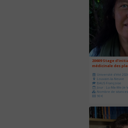
20609 Stage d'initi
médicinale des pl
Université d'été 202
Louvain-la-Neuve
BAUS Françoise
Jour : Lu-Ma-Me-Je-V
Nombre de séances 
90 €