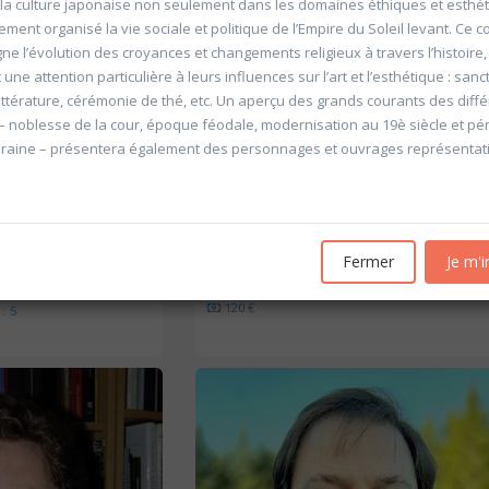
 la culture japonaise non seulement dans les domaines éthiques et esthét
ment organisé la vie sociale et politique de l’Empire du Soleil levant. Ce c
e l’évolution des croyances et changements religieux à travers l’histoire,
une attention particulière à leurs influences sur l’art et l’esthétique : sanc
littérature, cérémonie de thé, etc. Un aperçu des grands courants des diff
 noblesse de la cour, époque féodale, modernisation au 19è siècle et pé
aine – présentera également des personnages et ouvrages représentati
'Allemagne de 1871 à
20601 Géopolitique de l'énergie
Université d'été 2026
Louvain-la-Neuve
6
GABRIEL Vincent
Fermer
Je m'i
Jour : Lu-Ma-Me-Je-Ve-Sa-Di 10:30- 13:00
Nombre de séances : 5
e 10:30- 13:00
120 €
: 5