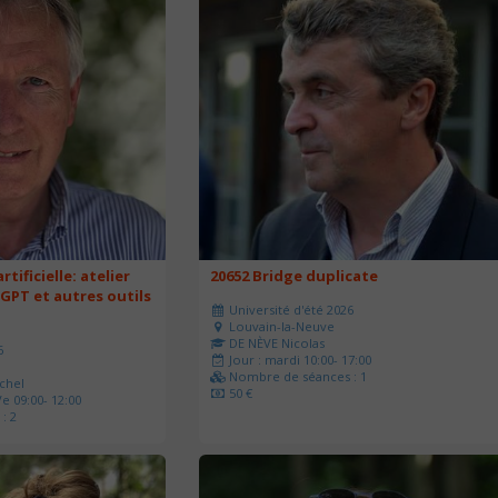
rtificielle: atelier
20652 Bridge duplicate
 GPT et autres outils
Université d'été 2026
Louvain-la-Neuve
DE NÈVE Nicolas
6
Jour : mardi 10:00- 17:00
Nombre de séances : 1
chel
50 €
e 09:00- 12:00
: 2