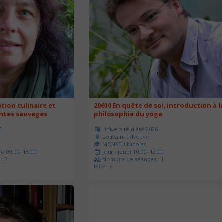
ation culinaire et
20610 En quête de soi, introduction à l
antes sauvages
philosophie du yoga
6
Université d'été 2026
Louvain-la-Neuve
MONSEU Nicolas
e 09:00- 13:00
Jour : jeudi 10:00- 12:00
: 3
Nombre de séances : 1
21 €