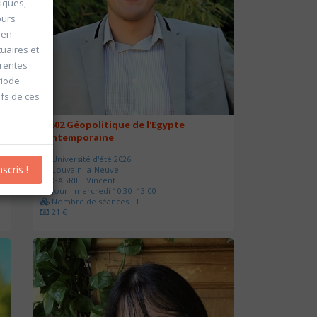
iques,
ours
 en
tuaires et
érentes
riode
fs de ces
20602 Géopolitique de l'Egypte
contemporaine
Université d'été 2026
nscris !
Louvain-la-Neuve
GABRIEL Vincent
Jour : mercredi 10:30- 13:00
Nombre de séances : 1
21 €