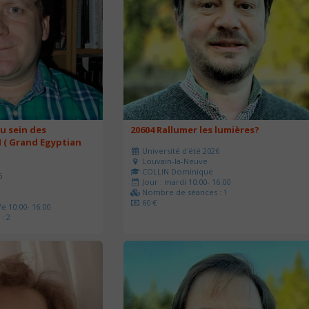
u sein des
20604 Rallumer les lumières?
 ( Grand Egyptian
Université d'été 2026
Louvain-la-Neuve
COLLIN Dominique
6
Jour : mardi 10:00- 16:00
Nombre de séances : 1
60 €
e 10:00- 16:00
: 2