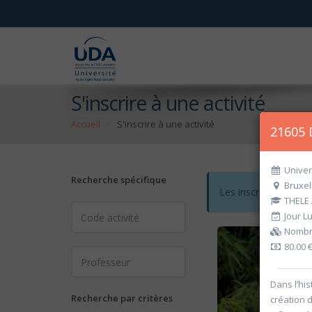
S'inscrire à une activité
Accueil
S'inscrire à une activité
21605 
Univer
Recherche spécifique
Bruxel
Les inscriptions po
THELE
Jour L
Nombre
80.00 
Dans l’his
Recherche par critères
création 