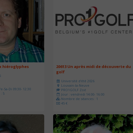
ux hiéroglyphes
20613 Un après midi de découverte du
golf
6
Université d'été 2026
Louvain-la-Neuve
e-Sa-Di 09:30- 12:30
PRO1GOLF Zoé
: 5
Jour : vendredi 14:00- 16:00
Nombre de séances : 1
45 €