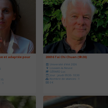
ve et adaptée pour
20616 Tai Chi Chuan (9h30)
Université d'été 2026
Louvain-la-Neuve
6
GÉRARD Luc
Jour : jeudi 09:30- 10:30
Nombre de séances : 1
:15
0 €
: 1