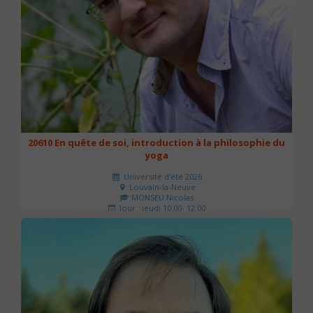
20610 En quête de soi, introduction à la philosophie du
yoga
Université d'été 2026
Louvain-la-Neuve
MONSEU Nicolas
Jour : jeudi 10:00- 12:00
Nombre de séances : 1
21 €