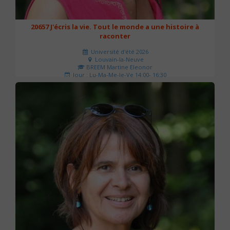
20657 J'écris la vie. Tout le monde a une histoire à
raconter
Université d'été 2026
Louvain-la-Neuve
BREEM Martine Eleonor
Jour : Lu-Ma-Me-Je-Ve 14:00- 16:30
Nombre de séances : 3
75 €