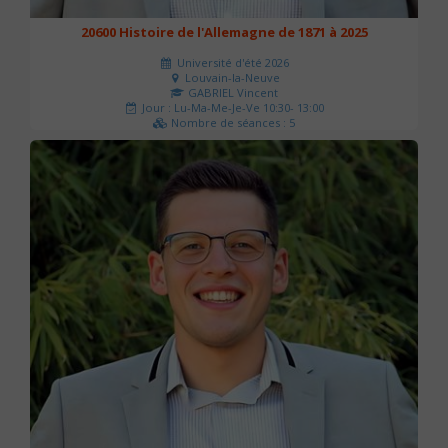
20600 Histoire de l'Allemagne de 1871 à 2025
Université d'été 2026
Louvain-la-Neuve
GABRIEL Vincent
Jour : Lu-Ma-Me-Je-Ve 10:30- 13:00
Nombre de séances : 5
120 €