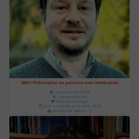
20611 Philosopher en peinture avec Rembrandt
Université d'été 2026
Louvain-la-Neuve
COLLIN Dominique
Jour : Lu-Ma-Me-Je-Ve 14:00- 16:30
Nombre de séances : 2
51 €