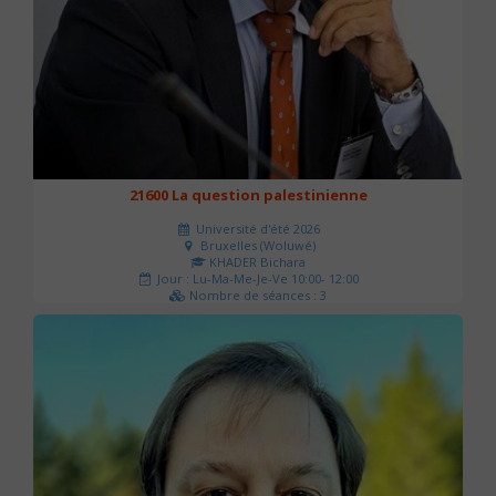
21600 La question palestinienne
Université d'été 2026
Bruxelles (Woluwé)
KHADER Bichara
Jour : Lu-Ma-Me-Je-Ve 10:00- 12:00
Nombre de séances : 3
63 €