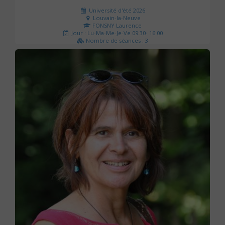
Université d'été 2026
Louvain-la-Neuve
FONSNY Laurence
Jour : Lu-Ma-Me-Je-Ve 09:30- 16:00
Nombre de séances : 3
190 €