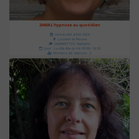
20608 L'hypnose au quotidien
Université d'été 2026
Louvain-la-Neuve
ZAMMATTEO Nathalie
Jour : Lu-Ma-Me-Je-Ve 09:00- 16:30
Nombre de séances : 2
140 €