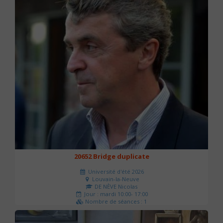
20652 Bridge duplicate
Université d'été 2026
Louvain-la-Neuve
DE NÈVE Nicolas
Jour : mardi 10:00- 17:00
Nombre de séances : 1
50 €