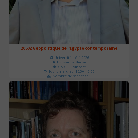
20602 Géopolitique de l'Egypte contemporaine
Université d'été 2026
Louvain-la-Neuve
GABRIEL Vincent
Jour : mercredi 10:30- 13:00
Nombre de séances : 1
21 €