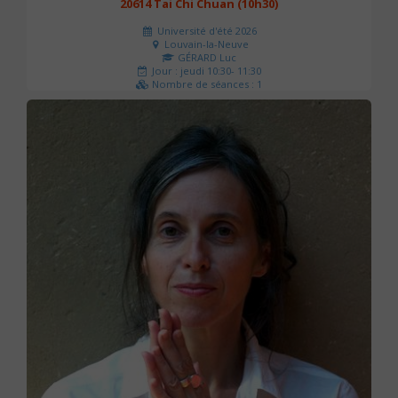
20614 Tai Chi Chuan (10h30)
Université d'été 2026
Louvain-la-Neuve
GÉRARD Luc
Jour : jeudi 10:30- 11:30
Nombre de séances : 1
0 €