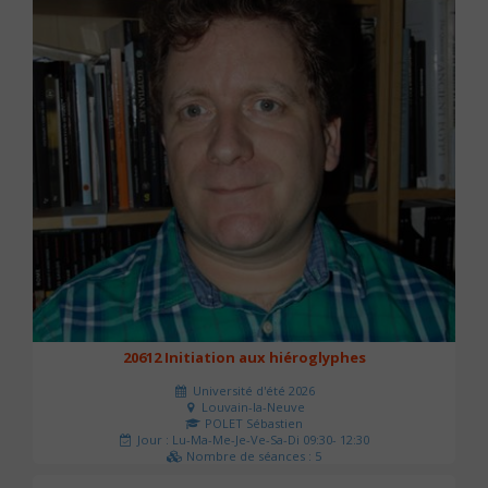
20612 Initiation aux hiéroglyphes
Université d'été 2026
Louvain-la-Neuve
POLET Sébastien
Jour : Lu-Ma-Me-Je-Ve-Sa-Di 09:30- 12:30
Nombre de séances : 5
140 €