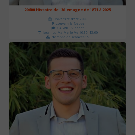
20600 Histoire de l'Allemagne de 1871 à 2025
Université d'été 2026
Louvain-la-Neuve
GABRIEL Vincent
Jour : Lu-Ma-Me-Je-Ve 10:30- 13:00
Nombre de séances : 5
120 €