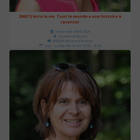
20657 J'écris la vie. Tout le monde a une histoire à
raconter
Université d'été 2026
Louvain-la-Neuve
BREEM Martine Eleonor
Jour : Lu-Ma-Me-Je-Ve 14:00- 16:30
Nombre de séances : 3
75 €