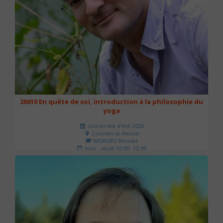
20610 En quête de soi, introduction à la philosophie du
yoga
Université d'été 2026
Louvain-la-Neuve
MONSEU Nicolas
Jour : jeudi 10:00- 12:00
Nombre de séances : 1
21 €