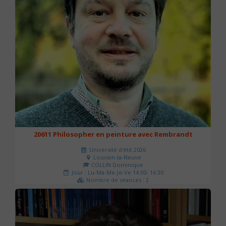
20611 Philosopher en peinture avec Rembrandt
Université d'été 2026
Louvain-la-Neuve
COLLIN Dominique
Jour : Lu-Ma-Me-Je-Ve 14:00- 16:30
Nombre de séances : 2
51 €