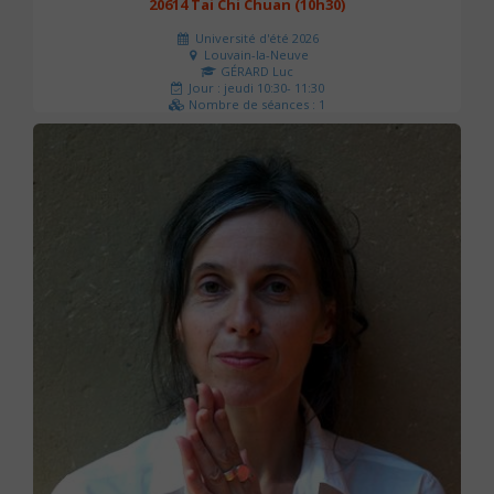
20614 Tai Chi Chuan (10h30)
Université d'été 2026
Louvain-la-Neuve
GÉRARD Luc
Jour : jeudi 10:30- 11:30
Nombre de séances : 1
0 €