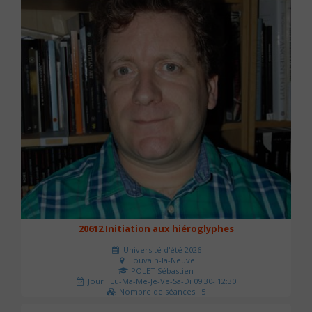
20612 Initiation aux hiéroglyphes
Université d'été 2026
Louvain-la-Neuve
POLET Sébastien
Jour : Lu-Ma-Me-Je-Ve-Sa-Di 09:30- 12:30
Nombre de séances : 5
140 €