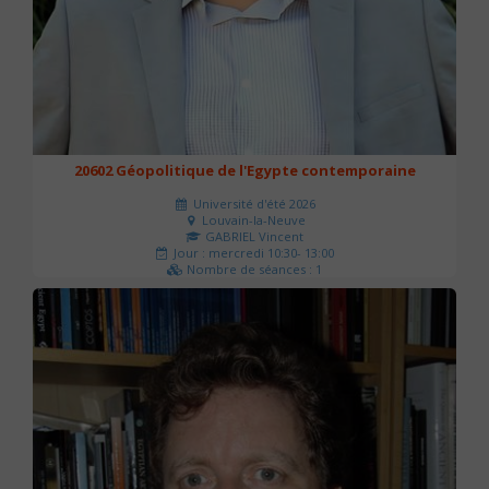
20602 Géopolitique de l'Egypte contemporaine
Université d'été 2026
Louvain-la-Neuve
GABRIEL Vincent
Jour : mercredi 10:30- 13:00
Nombre de séances : 1
21 €