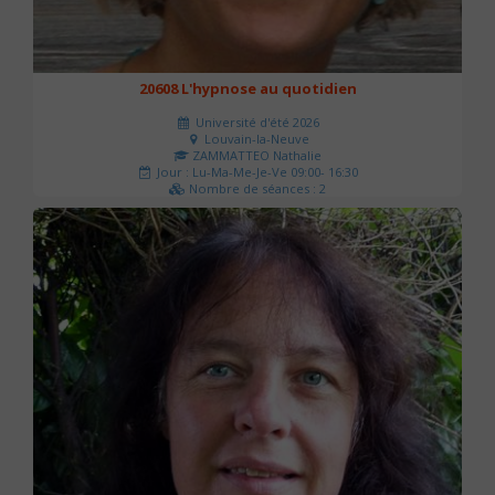
20608 L'hypnose au quotidien
Université d'été 2026
Louvain-la-Neuve
ZAMMATTEO Nathalie
Jour : Lu-Ma-Me-Je-Ve 09:00- 16:30
Nombre de séances : 2
140 €