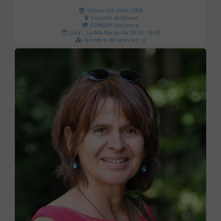
Université d'été 2026
Louvain-la-Neuve
FONSNY Laurence
Jour : Lu-Ma-Me-Je-Ve 09:30- 16:00
Nombre de séances : 3
190 €