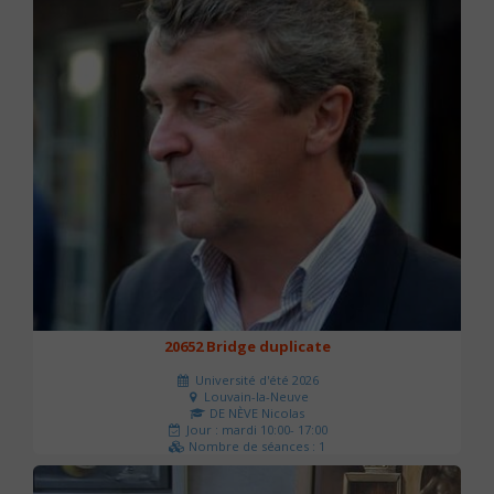
20652 Bridge duplicate
Université d'été 2026
Louvain-la-Neuve
DE NÈVE Nicolas
Jour : mardi 10:00- 17:00
Nombre de séances : 1
50 €