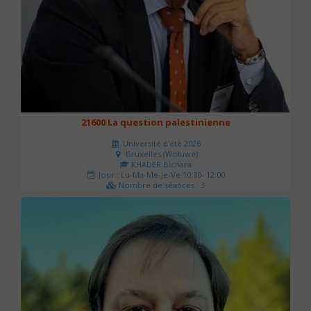
21600 La question palestinienne
Université d'été 2026
Bruxelles (Woluwé)
KHADER Bichara
Jour : Lu-Ma-Me-Je-Ve 10:00- 12:00
Nombre de séances : 3
63 €