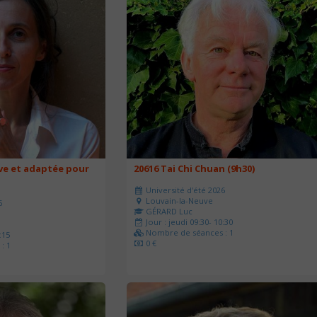
ve et adaptée pour
20616 Tai Chi Chuan (9h30)
Université d'été 2026
Louvain-la-Neuve
6
GÉRARD Luc
Jour : jeudi 09:30- 10:30
Nombre de séances : 1
:15
0 €
: 1