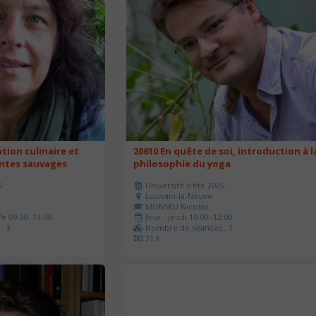
ation culinaire et
20610 En quête de soi, introduction à l
antes sauvages
philosophie du yoga
6
Université d'été 2026
Louvain-la-Neuve
MONSEU Nicolas
e 09:00- 13:00
Jour : jeudi 10:00- 12:00
: 3
Nombre de séances : 1
21 €