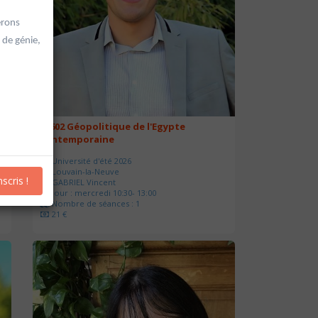
erons
 de génie,
20602 Géopolitique de l'Egypte
contemporaine
Université d'été 2026
Louvain-la-Neuve
nscris !
GABRIEL Vincent
Jour : mercredi 10:30- 13:00
Nombre de séances : 1
21 €