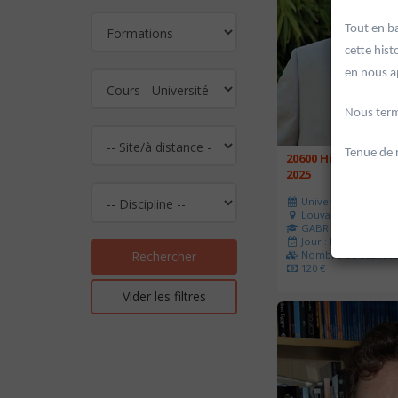
Tout en b
cette his
en nous a
Nous termi
Tenue de 
20600 Histoire de l
2025
Université d'été 202
Louvain-la-Neuve
GABRIEL Vincent
Jour : Lu-Ma-Me-Je-V
Nombre de séances 
Rechercher
120 €
Vider les filtres