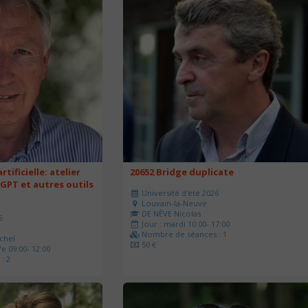
rtificielle: atelier
20652 Bridge duplicate
 GPT et autres outils
Université d'été 2026
Louvain-la-Neuve
DE NÈVE Nicolas
6
Jour : mardi 10:00- 17:00
Nombre de séances : 1
chel
50 €
e 09:00- 12:00
: 2