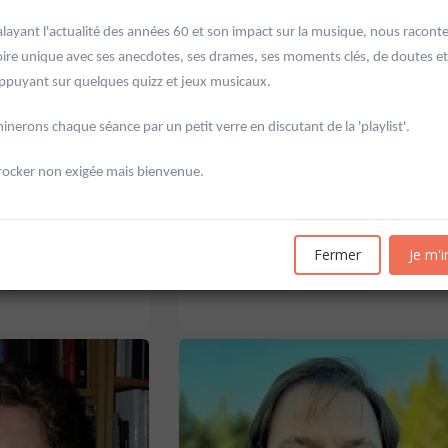
alayant l'actualité des années 60 et son impact sur la musique, nous racont
toire unique avec ses anecdotes, ses drames, ses moments clés, de doutes et
ppuyant sur quelques quizz et jeux musicaux.
nerons chaque séance par un petit verre en discutant de la 'playlist'.
rocker non exigée mais bienvenue.
'Allemagne de 1871 à
20601 Géopolitique de l'énergie
Université d'été 2026
Louvain-la-Neuve
6
GABRIEL Vincent
Fermer
Je m'i
Jour : Lu-Ma-Me-Je-Ve-Sa-Di 10:30- 13:00
Nombre de séances : 5
e 10:30- 13:00
120 €
: 5