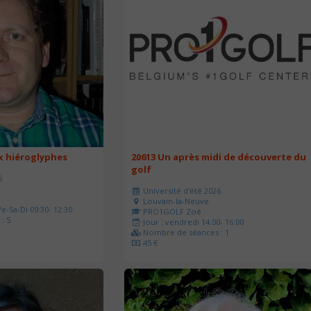
ux hiéroglyphes
20613 Un après midi de découverte du
golf
6
Université d'été 2026
Louvain-la-Neuve
e-Sa-Di 09:30- 12:30
PRO1GOLF Zoé
: 5
Jour : vendredi 14:00- 16:00
Nombre de séances : 1
45 €