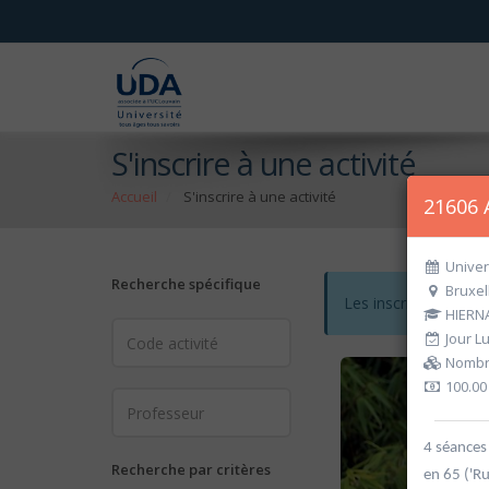
S'inscrire à une activité
Accueil
S'inscrire à une activité
21606 
Univer
Recherche spécifique
Bruxel
Les inscriptions po
HIERNA
Jour L
Nombre
100.00
4 séances
Recherche par critères
en 65 ('R