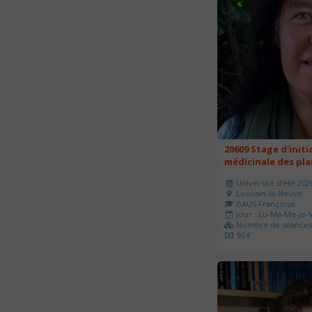
20609 Stage d'initi
médicinale des pl
Université d'été 202
Louvain-la-Neuve
BAUS Françoise
Jour : Lu-Ma-Me-Je-V
Nombre de séances 
90 €