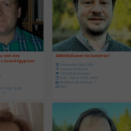
u sein des
20604 Rallumer les lumières?
 ( Grand Egyptian
Université d'été 2026
Louvain-la-Neuve
COLLIN Dominique
6
Jour : mardi 10:00- 16:00
Nombre de séances : 1
60 €
e 10:00- 16:00
: 2