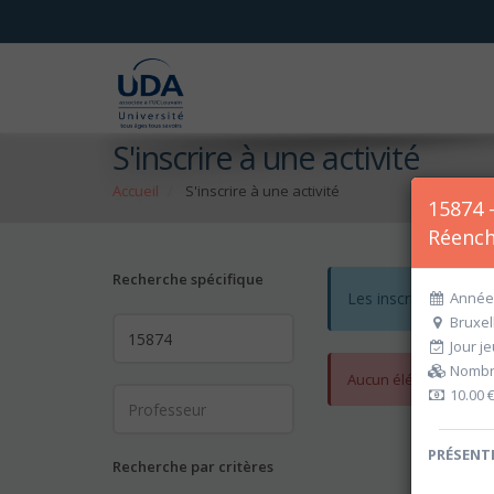
S'inscrire à une activité
Accueil
S'inscrire à une activité
15874 
Réench
Recherche spécifique
Les inscriptions po
Année 
Bruxel
Jour je
Nombre
Aucun élément ne cor
10.00 
PRÉSENTI
Recherche par critères