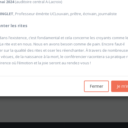
mai 2024
(auditoire central A-Lacroix)
RINGLET
, Professeur émérite UCLouvain, prêtre, écrivain, journaliste
ter les rites
dans l’existence, c’est fondamental et cela concerne les croyants comme l
 Le rite est en nous. Nous en avons besoin comme de pain. Encore faut-il
er sur la qualité des rites et oser les réenchanter. À travers de nombreus
 vécues, de la naissance à la mort, le conférencier racontera sa pratique ri
rence où l’émotion et la joie seront au rendez-vous !
Fermer
Je m'i