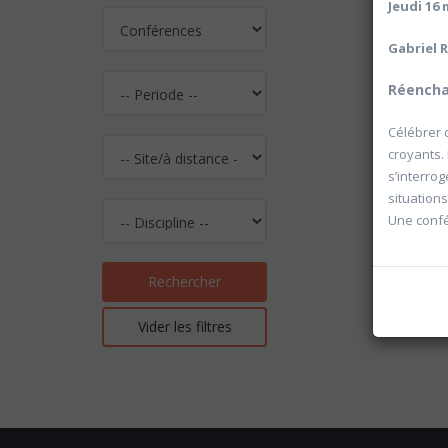
Jeudi 16 
Gabriel 
Réenchan
Célébrer 
croyants.
s’interrog
situations
Une confé
Rechercher
Vider les filtres