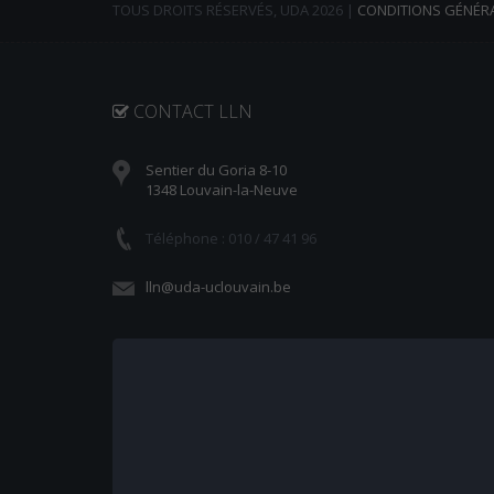
TOUS DROITS RÉSERVÉS, UDA 2026 |
CONDITIONS GÉNÉR
CONTACT LLN
Sentier du Goria 8-10
1348 Louvain-la-Neuve
Téléphone : 010 / 47 41 96
lln@uda-uclouvain.be