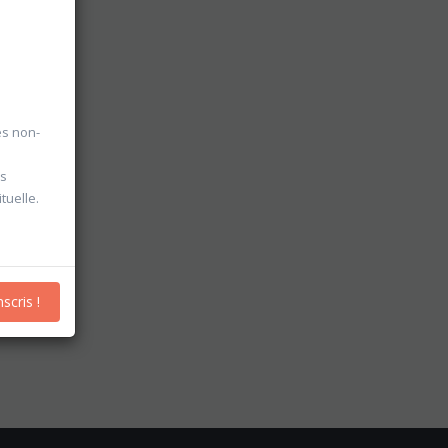
es non-
es
tuelle.
nscris !