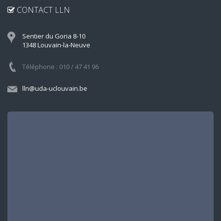
CONTACT LLN
Sentier du Goria 8-10
1348 Louvain-la-Neuve
Téléphone : 010 / 47 41 96
lln@uda-uclouvain.be