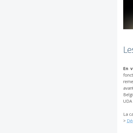
Le
En v
fonc
reme
avant
Belg
UDA 
La ca
>
Dé